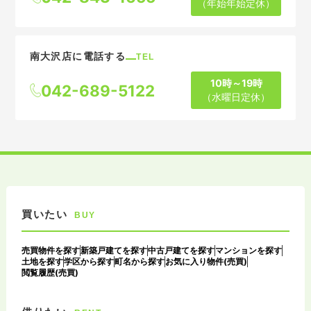
（年始年始定休）
南大沢店に電話する
TEL
10時～19時
042-689-5122
（水曜日定休）
買いたい
BUY
売買物件を探す
新築戸建てを探す
中古戸建てを探す
マンションを探す
土地を探す
学区から探す
町名から探す
お気に入り物件(売買)
閲覧履歴(売買)