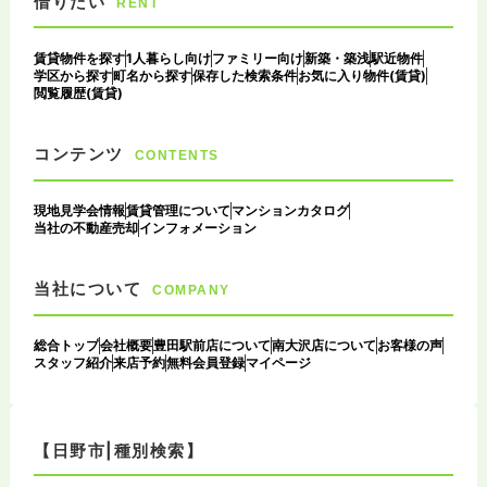
借りたい
RENT
賃貸物件を探す
1人暮らし向け
ファミリー向け
新築・築浅
駅近物件
学区から探す
町名から探す
保存した検索条件
お気に入り物件(賃貸)
閲覧履歴(賃貸)
コンテンツ
CONTENTS
現地見学会情報
賃貸管理について
マンションカタログ
当社の不動産売却
インフォメーション
当社について
COMPANY
総合トップ
会社概要
豊田駅前店について
南大沢店について
お客様の声
スタッフ紹介
来店予約
無料会員登録
マイページ
【日野市|種別検索】