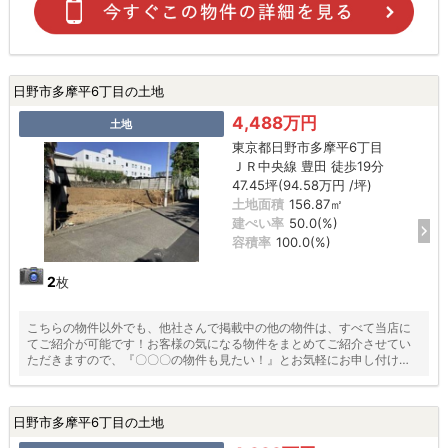
日野市多摩平6丁目の土地
4,488万円
土地
東京都日野市多摩平6丁目
ＪＲ中央線 豊田 徒歩19分
47.45坪(94.58万円 /坪)
土地面積
156.87㎡
建ぺい率
50.0(%)
容積率
100.0(%)
2
枚
こちらの物件以外でも、他社さんで掲載中の他の物件は、すべて当店に
てご紹介が可能です！お客様の気になる物件をまとめてご紹介させてい
ただきますので、『〇〇〇の物件も見たい！』とお気軽にお申し付けく
ださい♪
日野市多摩平6丁目の土地