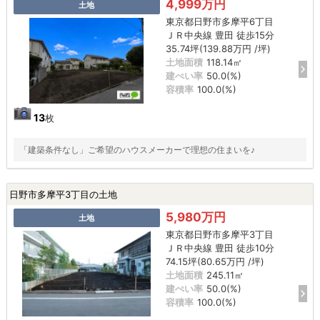
4,999万円
土地
東京都日野市多摩平6丁目
ＪＲ中央線 豊田 徒歩15分
35.74坪(139.88万円 /坪)
土地面積
118.14㎡
建ぺい率
50.0(%)
容積率
100.0(%)
13
枚
「建築条件なし」ご希望のハウスメーカーで理想の住まいを♪
日野市多摩平3丁目の土地
5,980万円
土地
東京都日野市多摩平3丁目
ＪＲ中央線 豊田 徒歩10分
74.15坪(80.65万円 /坪)
土地面積
245.11㎡
建ぺい率
50.0(%)
容積率
100.0(%)