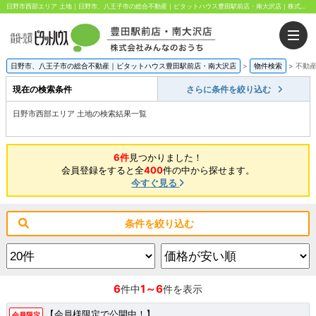
日野市西部エリア 土地｜日野市、八王子市の総合不動産｜ピタットハウス豊田駅前店・南大沢店｜株式会社みんなのおうち
日野市、八王子市の総合不動産｜ピタットハウス豊田駅前店・南大沢店
>
物件検索
>
不動
現在の検索条件
さらに条件を絞り込む
日野市西部エリア 土地の検索結果一覧
6件
見つかりました！
会員登録をすると全
400
件の中から探せます。
今すぐ見る
条件を絞り込む
6
1～6
件中
件を表示
【会員様限定で公開中！】
会員限定