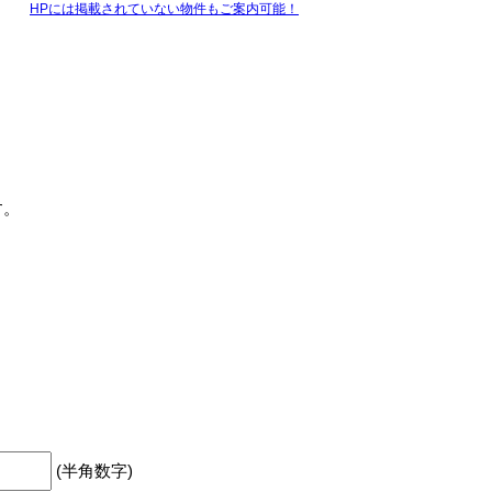
HPには掲載されていない物件もご案内可能！
す。
(半角数字)