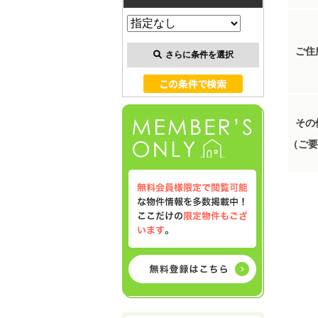
ご住
さらに条件を選択
その
（ご要