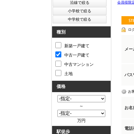
会員様限
ロ
種別
新築一戸建て
メー
中古一戸建て
中古マンション
土地
パス
価格
お
～
お名
万円
電話
駅徒歩