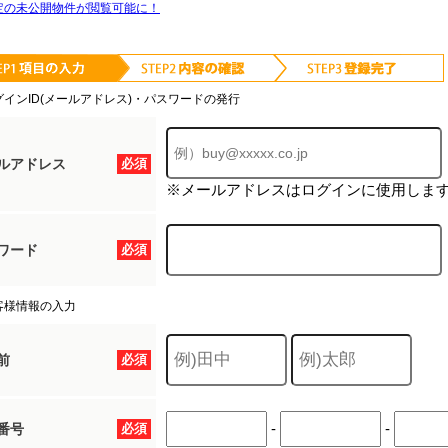
定の未公開物件が閲覧可能に！
グインID(メールアドレス)・パスワードの発行
ルアドレス
必須
※メールアドレスはログインに使用しま
ワード
必須
客様情報の入力
前
必須
-
-
番号
必須