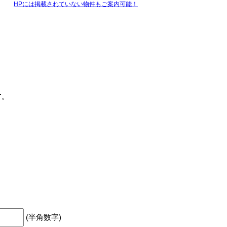
HPには掲載されていない物件もご案内可能！
す。
(半角数字)