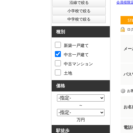
会員様限
ロ
種別
新築一戸建て
メー
中古一戸建て
中古マンション
土地
パス
価格
お
～
お名
万円
電話
駅徒歩