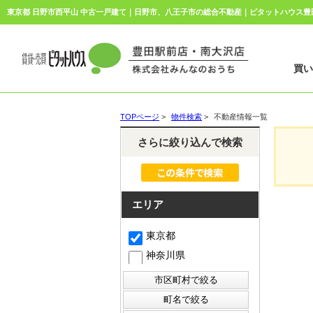
東京都 日野市西平山 中古一戸建て｜日野市、八王子市の総合不動産｜ピタットハウス
買
TOPページ
>
物件検索
>
不動産情報一覧
さらに絞り込んで検索
エリア
東京都
神奈川県