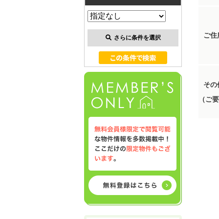
ご住
さらに条件を選択
その
（ご要