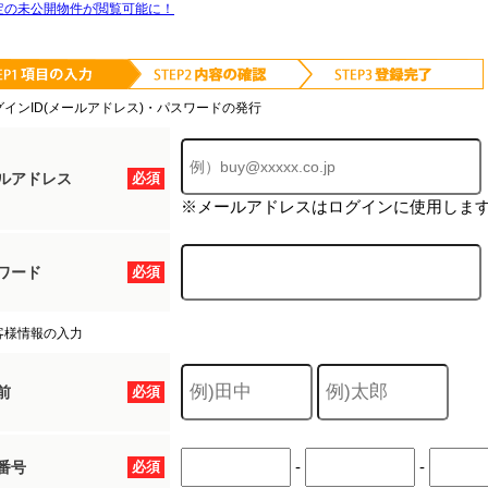
定の未公開物件が閲覧可能に！
グインID(メールアドレス)・パスワードの発行
ルアドレス
必須
※メールアドレスはログインに使用しま
ワード
必須
客様情報の入力
前
必須
-
-
番号
必須