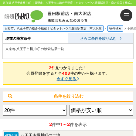
東京都 八王子市横川町 ｜日野市、八王子市の総合不動産｜ピタットハウス豊田駅前店・南大沢店｜株式会社みんなのおうち
日野市、八王子市の総合不動産｜ピタットハウス豊田駅前店・南大沢店
>
物件検索
>
不動
現在の検索条件
さらに条件を絞り込む
東京都 八王子市横川町 の検索結果一覧
2件
見つかりました！
会員登録をすると全
403
件の中から探せます。
今すぐ見る
条件を絞り込む
2
1～2
件中
件を表示
八王子市横川町の土地
値下がり