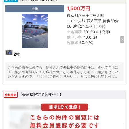
1,500万円
土地
東京都八王子市横川町
ＪＲ中央線 西八王子 徒歩30分
60.8坪(24.67万円 /坪)
土地面積
201.00㎡ (公簿)
建ぺい率
40.0(%)
容積率
80.0(%)
2
枚
こちらの物件以外でも、他社さんで掲載中の他の物件は、すべて当店に
てご紹介が可能です！お客様の気になる物件をまとめてご紹介させてい
ただきますので、『〇〇〇の物件も見たい！』とお気軽にお申し付けく
ださい♪
【会員様限定で公開中！】
会員限定