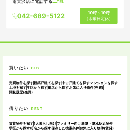
南大沢店に電話する
TEL
10時～19時
042-689-5122
（水曜日定休）
買いたい
BUY
売買物件を探す
新築戸建てを探す
中古戸建てを探す
マンションを探す
土地を探す
学区から探す
町名から探す
お気に入り物件(売買)
閲覧履歴(売買)
借りたい
RENT
賃貸物件を探す
1人暮らし向け
ファミリー向け
新築・築浅
駅近物件
学区から探す
町名から探す
保存した検索条件
お気に入り物件(賃貸)