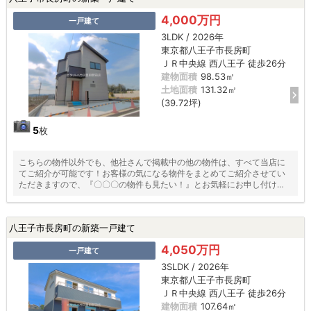
4,000万円
一戸建て
3LDK / 2026年
東京都八王子市長房町
ＪＲ中央線 西八王子 徒歩26分
建物面積
98.53㎡
土地面積
131.32㎡
(39.72坪)
5
枚
こちらの物件以外でも、他社さんで掲載中の他の物件は、すべて当店に
てご紹介が可能です！お客様の気になる物件をまとめてご紹介させてい
ただきますので、『〇〇〇の物件も見たい！』とお気軽にお申し付けく
ださい♪
八王子市長房町の新築一戸建て
4,050万円
一戸建て
3SLDK / 2026年
東京都八王子市長房町
ＪＲ中央線 西八王子 徒歩26分
建物面積
107.64㎡