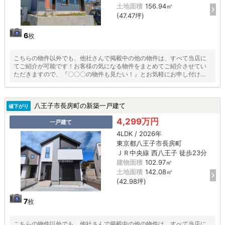
土地面積
156.94㎡
(47.47坪)
6
枚
こちらの物件以外でも、他社さんで掲載中の他の物件は、すべて当店に
てご紹介が可能です！お客様の気になる物件をまとめてご紹介させてい
ただきますので、『〇〇〇の物件も見たい！』とお気軽にお申し付けく
ださい♪
八王子市長房町の新築一戸建て
値下がり
4,299万円
一戸建て
4LDK / 2026年
東京都八王子市長房町
ＪＲ中央線 西八王子 徒歩23分
建物面積
102.97㎡
土地面積
142.08㎡
(42.98坪)
7
枚
こちらの物件以外でも、他社さんで掲載中の他の物件は、すべて当店に