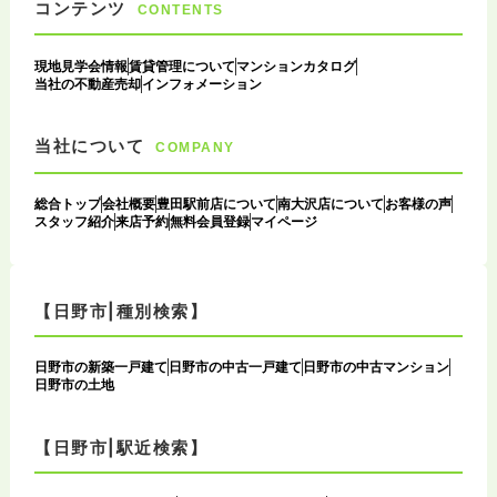
コンテンツ
CONTENTS
現地見学会情報
賃貸管理について
マンションカタログ
当社の不動産売却
インフォメーション
当社について
COMPANY
総合トップ
会社概要
豊田駅前店について
南大沢店について
お客様の声
スタッフ紹介
来店予約
無料会員登録
マイページ
【日野市|種別検索】
日野市の新築一戸建て
日野市の中古一戸建て
日野市の中古マンション
日野市の土地
【日野市|駅近検索】