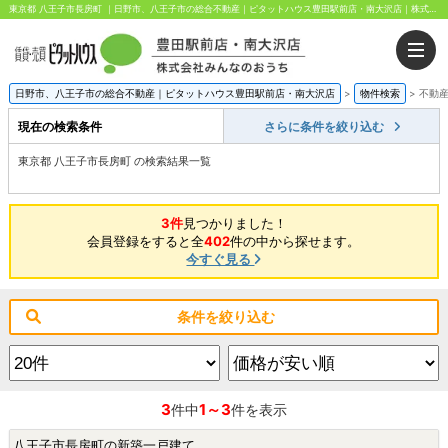
東京都 八王子市長房町 ｜日野市、八王子市の総合不動産｜ピタットハウス豊田駅前店・南大沢店｜株式会社みんなのおうち
日野市、八王子市の総合不動産｜ピタットハウス豊田駅前店・南大沢店
>
物件検索
>
不動
現在の検索条件
さらに条件を絞り込む
東京都 八王子市長房町 の検索結果一覧
3件
見つかりました！
会員登録をすると全
402
件の中から探せます。
今すぐ見る
条件を絞り込む
3
1～3
件中
件を表示
八王子市長房町の新築一戸建て