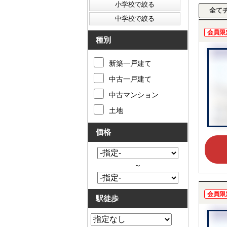
会員限
種別
新築一戸建て
中古一戸建て
中古マンション
土地
価格
～
会員限
駅徒歩