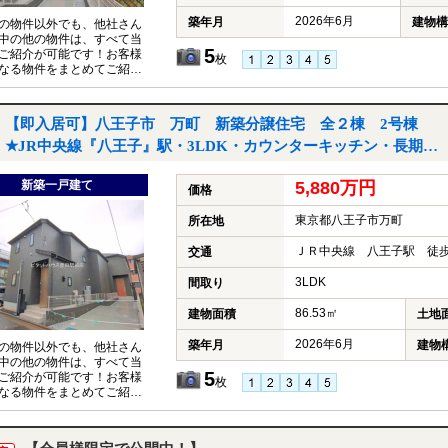
2026年6月
築年月
建物構
の物件以外でも、他社さん
中の他の物件は、すべて当
5
ご紹介が可能です！お客様
枚
なる物件をまとめてご紹介
いただきますので、『〇〇
件も見たい！』とお気軽に
付けください♪
【即入居可】八王子市 万町 新築分譲住宅 全２棟 2号棟
★JR中央線『八王子』駅・3LDK・カウンターキッチン・長期優
良住宅・収納充実・小、中学校徒歩５分以内・都市ガス★｜八王
新築一戸建て
5,880万円
子市万町の新築一戸建て
価格
東京都八王子市万町
所在地
ＪＲ中央線 八王子駅 徒歩
交通
3LDK
間取り
86.53㎡
建物面積
土地
2026年6月
築年月
建物
の物件以外でも、他社さん
中の他の物件は、すべて当
5
ご紹介が可能です！お客様
枚
なる物件をまとめてご紹介
いただきますので、『〇〇
件も見たい！』とお気軽に
付けください♪