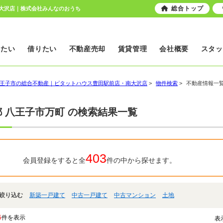
総合トップ
南大沢店｜株式会社みんなのおうち
いたい
借りたい
不動産売却
賃貸管理
会社概要
スタッ
王子市の総合不動産｜ピタットハウス豊田駅前店・南大沢店
>
物件検索
>
不動産情報一
 八王子市万町 の検索結果一覧
403
会員登録をすると全
件の中から探せます。
絞り込む
新築一戸建て
中古一戸建て
中古マンション
土地
5
件を表示
表