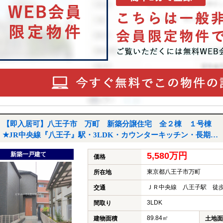
【即入居可】八王子市 万町 新築分譲住宅 全２棟 １号棟
★JR中央線『八王子』駅・3LDK・カウンターキッチン・長期優
良住宅・収納充実・小、中学校徒歩５分以内・都市ガス★｜八王
新築一戸建て
5,580万円
子市万町の新築一戸建て
価格
東京都八王子市万町
所在地
ＪＲ中央線 八王子駅 徒歩
交通
3LDK
間取り
89.84㎡
建物面積
土地面