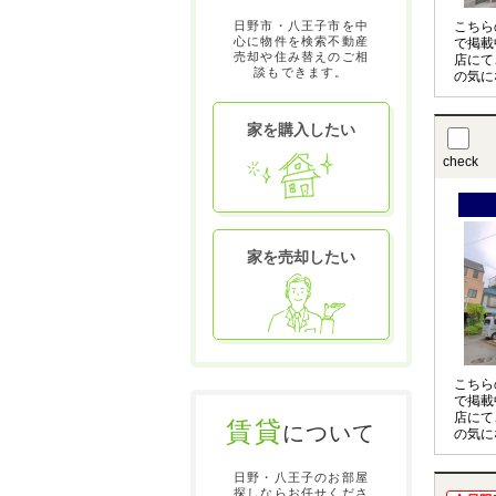
日野市・八王子市を中
こちら
心に物件を検索不動産
で掲載
売却や住み替えのご相
店にて
談もできます。
の気に
させて
〇の物
お申し
家を購入したい
check
家を売却したい
こちら
で掲載
店にて
賃貸
について
の気に
させて
〇の物
日野・八王子のお部屋
お申し
探しならお任せくださ