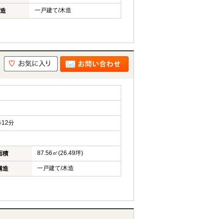
一戸建て/木造
造
12分
87.56㎡(26.49坪)
面積
一戸建て/木造
構造