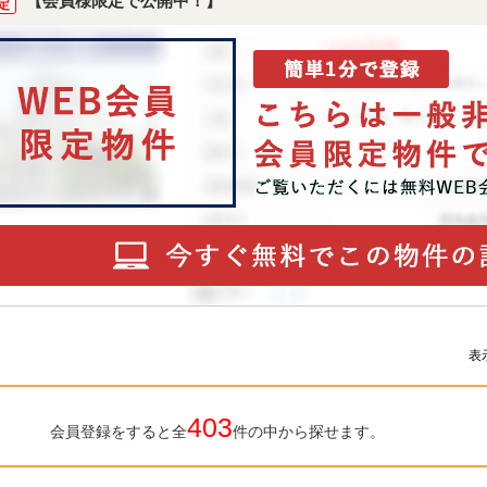
【会員様限定で公開中！】
定
表
403
会員登録をすると全
件の中から探せます。