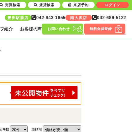
売買検索
賃貸検索
来店予約
ログイン
042-843-1655
042-689-5122
豊田駅前店
南大沢店
フ紹介
お客様の声
お問い合わせ
無料会員登録
覧
示件数
並び順