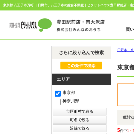
東京都 八王子市万町 ｜日野市、八王子市の総合不動産｜ピタットハウス豊田駅前店・
買
日野市、八
さらに絞り込んで検索
東京都
エリア
東京都
神奈川県
種別で
5
件中
1～