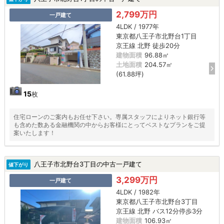
2,799万円
一戸建て
4LDK / 1977年
東京都八王子市北野台1丁目
京王線 北野 徒歩20分
建物面積
96.88㎡
土地面積
204.57㎡
(61.88坪)
15
枚
住宅ローンのご案内もお任せ下さい。専属スタッフによりネット銀行等
も含めた数ある金融機関の中からお客様にとってベストなプランをご提
案いたします！
八王子市北野台3丁目の中古一戸建て
値下がり
3,299万円
一戸建て
4LDK / 1982年
東京都八王子市北野台3丁目
京王線 北野 バス12分停歩3分
建物面積
106.93㎡