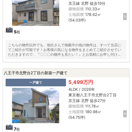
京王線 北野 徒歩19分
建物面積
110.33㎡
土地面積
178.62㎡
(54.03坪)
5
枚
こちらの物件以外でも、他社さんで掲載中の他の物件は、すべて当店に
てご紹介が可能です！お客様の気になる物件をまとめてご紹介させてい
ただきますので、『〇〇〇の物件も見たい！』とお気軽にお申し付けく
ださい♪
八王子市北野台2丁目の新築一戸建て
5,499万円
一戸建て
4LDK / 2026年
東京都八王子市北野台2丁目
京王線 北野 徒歩27分
建物面積
111.78㎡
土地面積
180.98㎡
(54.75坪)
7
枚