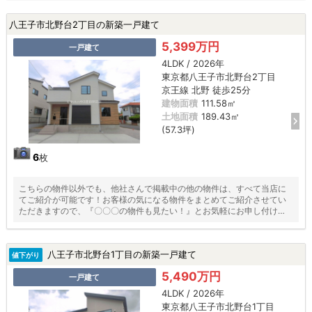
八王子市北野台2丁目の新築一戸建て
5,399万円
一戸建て
4LDK / 2026年
東京都八王子市北野台2丁目
京王線 北野 徒歩25分
建物面積
111.58㎡
土地面積
189.43㎡
(57.3坪)
6
枚
こちらの物件以外でも、他社さんで掲載中の他の物件は、すべて当店に
てご紹介が可能です！お客様の気になる物件をまとめてご紹介させてい
ただきますので、『〇〇〇の物件も見たい！』とお気軽にお申し付けく
ださい♪
八王子市北野台1丁目の新築一戸建て
値下がり
5,490万円
一戸建て
4LDK / 2026年
東京都八王子市北野台1丁目