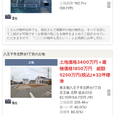
土地面積
192.11㎡
(58.11坪)
2
枚
こちらの物件以外でも、他社さんで掲載中の他の物件は、すべて当店に
てご紹介が可能です！お客様の気になる物件をまとめてご紹介させてい
ただきますので、『〇〇〇の物件も見たい！』とお気軽にお申し付けく
ださい♪
八王子市北野台1丁目の土地
土地価格3400万円＋建
土地
物価格1850万円 総額
5250万円(税込)※32坪標
準
東京都八王子市北野台1丁目
京王線 北野 徒歩22分
62.15坪(54.7万円 /坪)
土地面積
205.46㎡
5
枚
建ぺい率
40.0(%)
容積率
80.0(%)