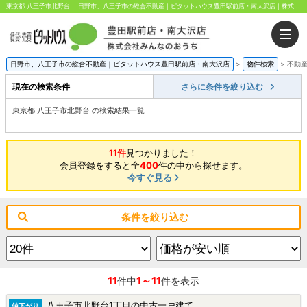
東京都 八王子市北野台 ｜日野市、八王子市の総合不動産｜ピタットハウス豊田駅前店・南大沢店｜株式会社みんなのおうち
日野市、八王子市の総合不動産｜ピタットハウス豊田駅前店・南大沢店
>
物件検索
>
不動
現在の検索条件
さらに条件を絞り込む
東京都 八王子市北野台 の検索結果一覧
11件
見つかりました！
会員登録をすると全
400
件の中から探せます。
今すぐ見る
条件を絞り込む
11
1～11
件中
件を表示
八王子市北野台1丁目の中古一戸建て
値下がり