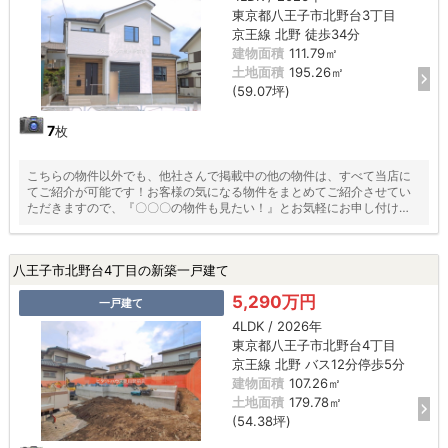
東京都八王子市北野台3丁目
京王線 北野 徒歩34分
建物面積
111.79㎡
土地面積
195.26㎡
(59.07坪)
7
枚
こちらの物件以外でも、他社さんで掲載中の他の物件は、すべて当店に
てご紹介が可能です！お客様の気になる物件をまとめてご紹介させてい
ただきますので、『〇〇〇の物件も見たい！』とお気軽にお申し付けく
ださい♪
八王子市北野台4丁目の新築一戸建て
5,290万円
一戸建て
4LDK / 2026年
東京都八王子市北野台4丁目
京王線 北野 バス12分停歩5分
建物面積
107.26㎡
土地面積
179.78㎡
(54.38坪)