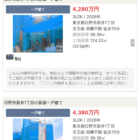
4,280万円
一戸建て
3LDK / 2026年
東京都日野市新井1丁目
京王線 高幡不動 徒歩15分
建物面積
99.36㎡
土地面積
124.22㎡
(37.58坪)
5
枚
こちらの物件以外でも、他社さんで掲載中の他の物件は、すべて当店に
てご紹介が可能です！お客様の気になる物件をまとめてご紹介させてい
ただきますので、『〇〇〇の物件も見たい！』とお気軽にお申し付けく
ださい♪
日野市新井1丁目の新築一戸建て
4,380万円
一戸建て
3LDK / 2026年
東京都日野市新井1丁目
京王線 高幡不動 徒歩15分
建物面積
99.36㎡