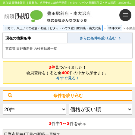
東京都 日野市新井 ｜日野市、八王子市の総合不動産｜ピタットハウス豊田駅前店・南大沢店｜株式会社みんなのおうち
日野市、八王子市の総合不動産｜ピタットハウス豊田駅前店・南大沢店
>
物件検索
>
不動
現在の検索条件
さらに条件を絞り込む
東京都 日野市新井 の検索結果一覧
3件
見つかりました！
会員登録をすると全
400
件の中から探せます。
今すぐ見る
条件を絞り込む
3
1～3
件中
件を表示
日野市新井1丁目の新築一戸建て