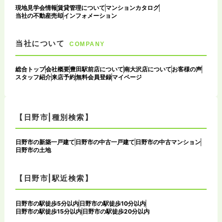
現地見学会情報
賃貸管理について
マンションカタログ
当社の不動産売却
インフォメーション
当社について
COMPANY
総合トップ
会社概要
豊田駅前店について
南大沢店について
お客様の声
スタッフ紹介
来店予約
無料会員登録
マイページ
【日野市|種別検索】
日野市の新築一戸建て
日野市の中古一戸建て
日野市の中古マンション
日野市の土地
【日野市|駅近検索】
日野市の駅徒歩5分以内
日野市の駅徒歩10分以内
日野市の駅徒歩15分以内
日野市の駅徒歩20分以内