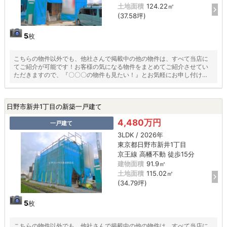
土地面積
124.22㎡
(37.58坪)
5
枚
こちらの物件以外でも、他社さんで掲載中の他の物件は、すべて当店に
てご紹介が可能です！お客様の気になる物件をまとめてご紹介させてい
ただきますので、『〇〇〇の物件も見たい！』とお気軽にお申し付けく
ださい♪
日野市新井1丁目の新築一戸建て
4,480万円
一戸建て
3LDK / 2026年
東京都日野市新井1丁目
京王線 高幡不動 徒歩15分
建物面積
91.9㎡
土地面積
115.02㎡
(34.79坪)
5
枚
こちらの物件以外でも、他社さんで掲載中の他の物件は、すべて当店に