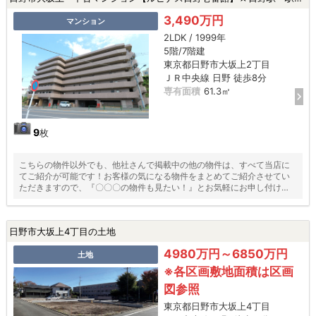
3,490万円
マンション
2LDK / 1999年
5階/7階建
東京都日野市大坂上2丁目
ＪＲ中央線 日野 徒歩8分
専有面積
61.3㎡
9
枚
こちらの物件以外でも、他社さんで掲載中の他の物件は、すべて当店に
てご紹介が可能です！お客様の気になる物件をまとめてご紹介させてい
ただきますので、『〇〇〇の物件も見たい！』とお気軽にお申し付けく
ださい♪
日野市大坂上4丁目の土地
4980万円～6850万円
土地
※各区画敷地面積は区画
図参照
東京都日野市大坂上4丁目