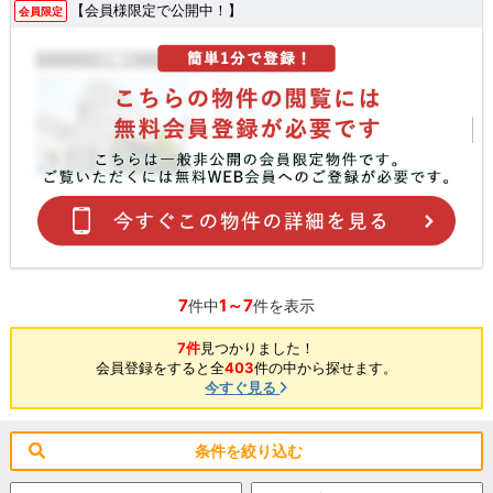
【会員様限定で公開中！】
会員限定
7
1～7
件中
件を表示
7件
見つかりました！
会員登録をすると全
403
件の中から探せます。
今すぐ見る
条件を絞り込む