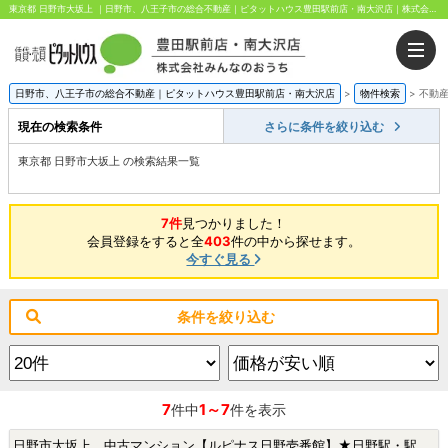
東京都 日野市大坂上 ｜日野市、八王子市の総合不動産｜ピタットハウス豊田駅前店・南大沢店｜株式会社みんなのおうち
日野市、八王子市の総合不動産｜ピタットハウス豊田駅前店・南大沢店
>
物件検索
>
不動
現在の検索条件
さらに条件を絞り込む
東京都 日野市大坂上 の検索結果一覧
7件
見つかりました！
会員登録をすると全
403
件の中から探せます。
今すぐ見る
条件を絞り込む
7
1～7
件中
件を表示
日野市大坂上 中古マンション【ルピナス日野壱番館】★日野駅・駅徒歩10分以内・新規リフォーム・ペット飼育可★|日野市大坂上2丁目の中古マンション