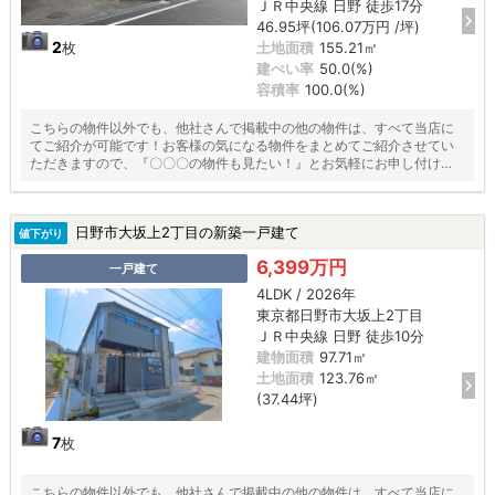
ＪＲ中央線 日野 徒歩17分
46.95坪(106.07万円 /坪)
2
土地面積
155.21㎡
枚
建ぺい率
50.0(%)
容積率
100.0(%)
こちらの物件以外でも、他社さんで掲載中の他の物件は、すべて当店に
てご紹介が可能です！お客様の気になる物件をまとめてご紹介させてい
ただきますので、『〇〇〇の物件も見たい！』とお気軽にお申し付けく
ださい♪
日野市大坂上2丁目の新築一戸建て
値下がり
6,399万円
一戸建て
4LDK / 2026年
東京都日野市大坂上2丁目
ＪＲ中央線 日野 徒歩10分
建物面積
97.71㎡
土地面積
123.76㎡
(37.44坪)
7
枚
こちらの物件以外でも、他社さんで掲載中の他の物件は、すべて当店に