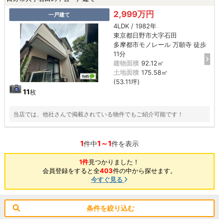
2,999万円
一戸建て
4LDK / 1982年
東京都日野市大字石田
多摩都市モノレール 万願寺 徒歩
11分
建物面積
92.12㎡
土地面積
175.58㎡
(53.11坪)
11
枚
当店では、他社さんで掲載されている物件でもご紹介可能です！
1
1～1
件中
件を表示
1件
見つかりました！
会員登録をすると全
403
件の中から探せます。
今すぐ見る
条件を絞り込む