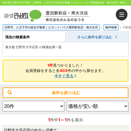
東京都 日野市大字石田 ｜日野市、八王子市の総合不動産｜ピタットハウス豊田駅前店・南大沢店｜株式会社みんなのおうち
日野市、八王子市の総合不動産｜ピタットハウス豊田駅前店・南大沢店
>
物件検索
>
不動
現在の検索条件
さらに条件を絞り込む
東京都 日野市大字石田 の検索結果一覧
1件
見つかりました！
会員登録をすると全
403
件の中から探せます。
今すぐ見る
条件を絞り込む
1
1～1
件中
件を表示
日野市大字石田の中古一戸建て