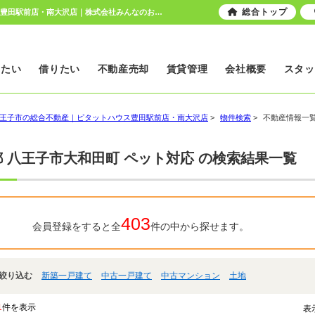
総合トップ
東京都 八王子市大和田町 ペット対応 ｜日野市、八王子市の総合不動産｜ピタットハウス豊田駅前店・南大沢店｜株式会社みんなのおうち
いたい
借りたい
不動産売却
賃貸管理
会社概要
スタッ
王子市の総合不動産｜ピタットハウス豊田駅前店・南大沢店
>
物件検索
>
不動産情報一
 八王子市大和田町 ペット対応 の検索結果一覧
403
会員登録をすると全
件の中から探せます。
絞り込む
新築一戸建て
中古一戸建て
中古マンション
土地
1
件を表示
表