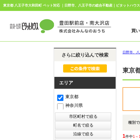
買
日野市、八
さらに絞り込んで検索
東京都
エリア
東京都
神奈川県
種別で
1
件中
1～