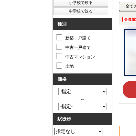
会員限
種別
新築一戸建て
中古一戸建て
中古マンション
土地
価格
～
駅徒歩