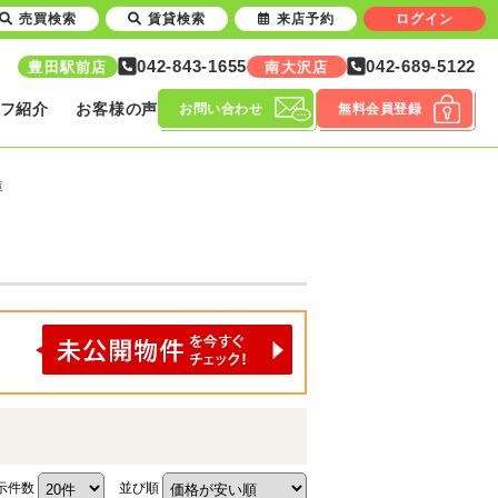
売買検索
賃貸検索
来店予約
ログイン
042-843-1655
042-689-5122
豊田駅前店
南大沢店
フ紹介
お客様の声
お問い合わせ
無料会員登録
覧
示件数
並び順