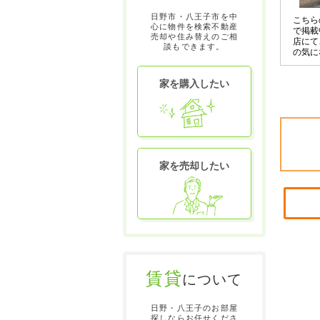
日野市・八王子市を中
こちら
心に物件を検索不動産
で掲載
売却や住み替えのご相
店にて
談もできます。
の気に
させて
〇の物
家を購入したい
お申し
家を売却したい
賃貸
について
日野・八王子のお部屋
探しならお任せくださ