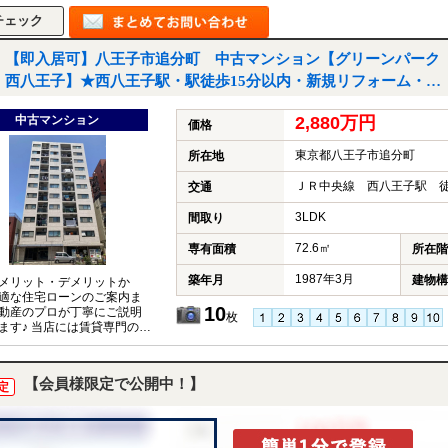
【即入居可】八王子市追分町 中古マンション【グリーンパーク
西八王子】★西八王子駅・駅徒歩15分以内・新規リフォーム・ペ
ット飼育可・新耐震基準★｜八王子市追分町の中古マンション
中古マンション
2,880万円
価格
東京都八王子市追分町
所在地
ＪＲ中央線 西八王子駅 徒
交通
3LDK
間取り
72.6㎡
専有面積
所在階
1987年3月
築年月
建物構
メリット・デメリットか
適な住宅ローンのご案内ま
10
動産のプロが丁寧にご説明
枚
ます♪ 当店には賃貸専門のス
もおりますので、賃貸との
談も可能です。
【会員様限定で公開中！】
定