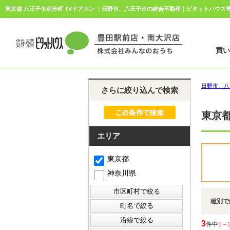
東京都 八王子市追分町 TVドアホン ｜日野市、八王子市の総合不動産｜ピタットハウ
買
日野市、八
さらに絞り込んで検索
東京都
エリア
東京都
神奈川県
種別で
3
件中
1～