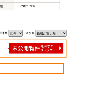
一戸建て/木造
造
示件数
並び順