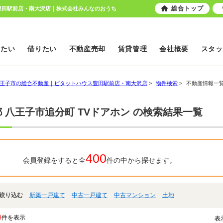
総合トップ
ス豊田駅前店・南大沢店｜株式会社みんなのおうち
いたい
借りたい
不動産売却
賃貸管理
会社概要
スタッ
王子市の総合不動産｜ピタットハウス豊田駅前店・南大沢店
>
物件検索
>
不動産情報一
 八王子市追分町 TVドアホン の検索結果一覧
400
会員登録をすると全
件の中から探せます。
絞り込む
新築一戸建て
中古一戸建て
中古マンション
土地
3
件を表示
表