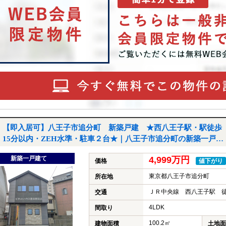
【即入居可】八王子市追分町 新築戸建 ★西八王子駅・駅徒歩
15分以内・ZEH水準・駐車２台★｜八王子市追分町の新築一戸建
て
新築一戸建て
4,999万円
価格
値下がり
東京都八王子市追分町
所在地
ＪＲ中央線 西八王子駅 徒
交通
4LDK
間取り
100.2㎡
建物面積
土地面