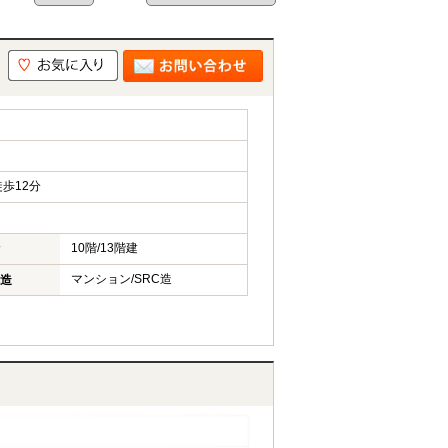
歩12分
10階/13階建
マンション/SRC造
造