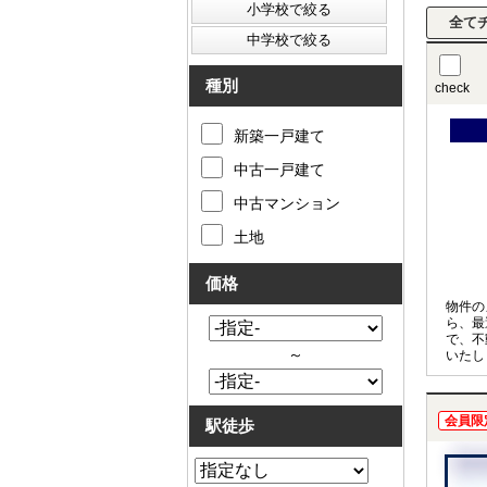
種別
check
新築一戸建て
中古一戸建て
中古マンション
土地
価格
物件の
ら、最
で、不
～
いたし
タッフ
同時相
会員限
駅徒歩