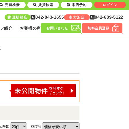
売買検索
賃貸検索
来店予約
ログイン
042-843-1655
042-689-5122
豊田駅前店
南大沢店
フ紹介
お客様の声
お問い合わせ
無料会員登録
覧
示件数
並び順