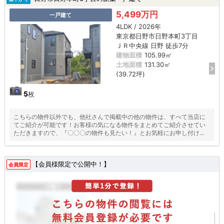
5,499万円
一戸建て
4LDK / 2026年
東京都日野市日野本町3丁目
ＪＲ中央線 日野 徒歩7分
建物面積
105.99㎡
土地面積
131.30㎡
(39.72坪)
5
枚
こちらの物件以外でも、他社さんで掲載中の他の物件は、すべて当店に
てご紹介が可能です！お客様の気になる物件をまとめてご紹介させてい
ただきますので、『〇〇〇の物件も見たい！』とお気軽にお申し付けく
ださい♪
【会員様限定で公開中！】
会員限定