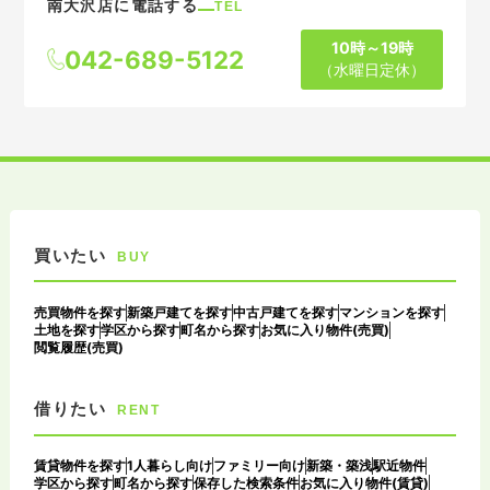
南大沢店に電話する
TEL
10時～19時
042-689-5122
（水曜日定休）
買いたい
BUY
売買物件を探す
新築戸建てを探す
中古戸建てを探す
マンションを探す
土地を探す
学区から探す
町名から探す
お気に入り物件(売買)
閲覧履歴(売買)
借りたい
RENT
賃貸物件を探す
1人暮らし向け
ファミリー向け
新築・築浅
駅近物件
学区から探す
町名から探す
保存した検索条件
お気に入り物件(賃貸)