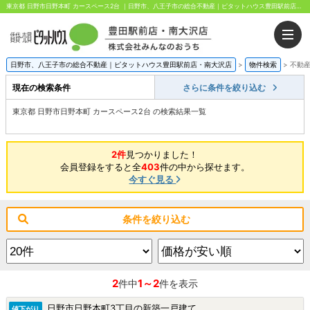
東京都 日野市日野本町 カースペース2台 ｜日野市、八王子市の総合不動産｜ピタットハウス豊田駅前店・南大沢店｜株式会社みんなのおうち
日野市、八王子市の総合不動産｜ピタットハウス豊田駅前店・南大沢店
>
物件検索
>
不動
現在の検索条件
さらに条件を絞り込む
東京都 日野市日野本町 カースペース2台 の検索結果一覧
2件
見つかりました！
会員登録をすると全
403
件の中から探せます。
今すぐ見る
条件を絞り込む
2
1～2
件中
件を表示
日野市日野本町3丁目の新築一戸建て
値下がり