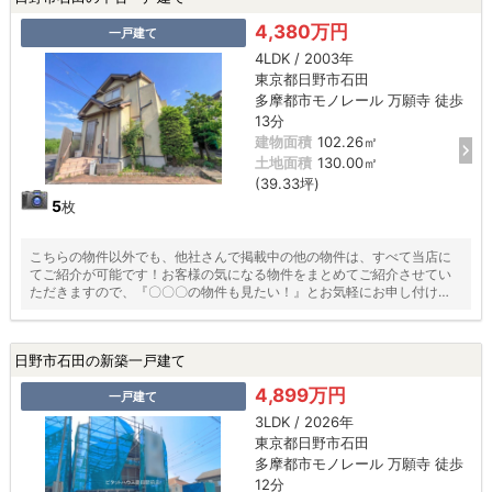
4,380万円
一戸建て
4LDK / 2003年
東京都日野市石田
多摩都市モノレール 万願寺 徒歩
13分
建物面積
102.26㎡
土地面積
130.00㎡
(39.33坪)
5
枚
こちらの物件以外でも、他社さんで掲載中の他の物件は、すべて当店に
てご紹介が可能です！お客様の気になる物件をまとめてご紹介させてい
ただきますので、『〇〇〇の物件も見たい！』とお気軽にお申し付けく
ださい♪
日野市石田の新築一戸建て
4,899万円
一戸建て
3LDK / 2026年
東京都日野市石田
多摩都市モノレール 万願寺 徒歩
12分