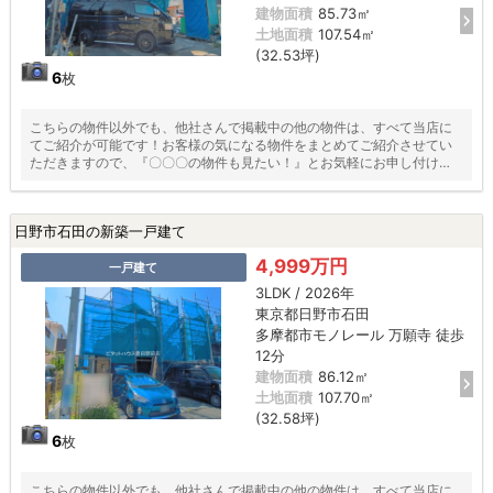
建物面積
85.73㎡
土地面積
107.54㎡
(32.53坪)
6
枚
こちらの物件以外でも、他社さんで掲載中の他の物件は、すべて当店に
てご紹介が可能です！お客様の気になる物件をまとめてご紹介させてい
ただきますので、『〇〇〇の物件も見たい！』とお気軽にお申し付けく
ださい♪
日野市石田の新築一戸建て
4,999万円
一戸建て
3LDK / 2026年
東京都日野市石田
多摩都市モノレール 万願寺 徒歩
12分
建物面積
86.12㎡
土地面積
107.70㎡
(32.58坪)
6
枚
こちらの物件以外でも、他社さんで掲載中の他の物件は、すべて当店に