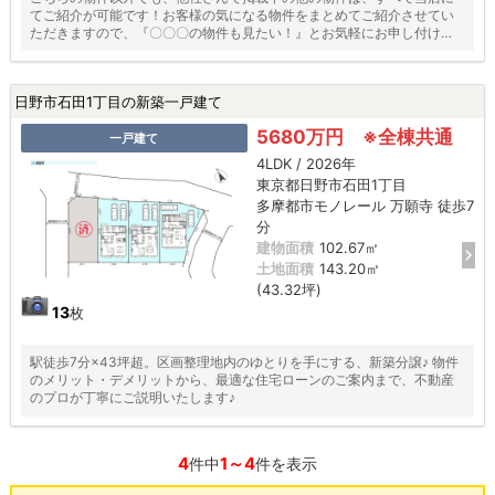
てご紹介が可能です！お客様の気になる物件をまとめてご紹介させてい
ただきますので、『〇〇〇の物件も見たい！』とお気軽にお申し付けく
ださい♪
日野市石田1丁目の新築一戸建て
5680万円 ※全棟共通
一戸建て
4LDK / 2026年
東京都日野市石田1丁目
多摩都市モノレール 万願寺 徒歩7
分
建物面積
102.67㎡
土地面積
143.20㎡
(43.32坪)
13
枚
駅徒歩7分×43坪超。区画整理地内のゆとりを手にする、新築分譲♪ 物件
のメリット・デメリットから、最適な住宅ローンのご案内まで、不動産
のプロが丁寧にご説明いたします♪
4
1～4
件中
件を表示