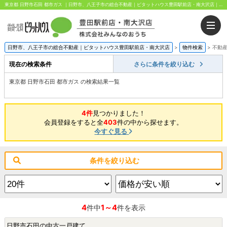
東京都 日野市石田 都市ガス ｜日野市、八王子市の総合不動産｜ピタットハウス豊田駅前店・南大沢店｜株式会社みんなのおうち
日野市、八王子市の総合不動産｜ピタットハウス豊田駅前店・南大沢店
>
物件検索
>
不動
現在の検索条件
さらに条件を絞り込む
東京都 日野市石田 都市ガス の検索結果一覧
4件
見つかりました！
会員登録をすると全
403
件の中から探せます。
今すぐ見る
条件を絞り込む
4
1～4
件中
件を表示
日野市石田の中古一戸建て