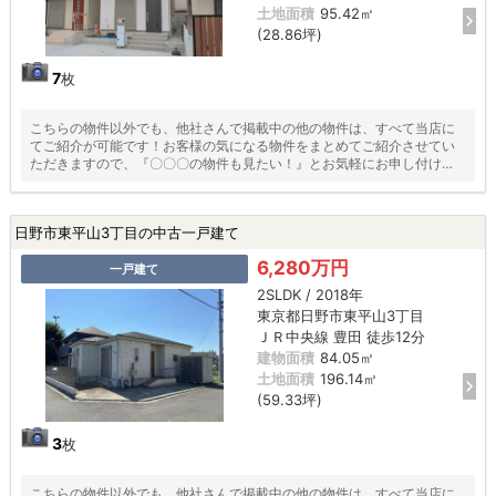
土地面積
95.42㎡
(28.86坪)
7
枚
こちらの物件以外でも、他社さんで掲載中の他の物件は、すべて当店に
てご紹介が可能です！お客様の気になる物件をまとめてご紹介させてい
ただきますので、『〇〇〇の物件も見たい！』とお気軽にお申し付けく
ださい♪
日野市東平山3丁目の中古一戸建て
6,280万円
一戸建て
2SLDK / 2018年
東京都日野市東平山3丁目
ＪＲ中央線 豊田 徒歩12分
建物面積
84.05㎡
土地面積
196.14㎡
(59.33坪)
3
枚
こちらの物件以外でも、他社さんで掲載中の他の物件は、すべて当店に