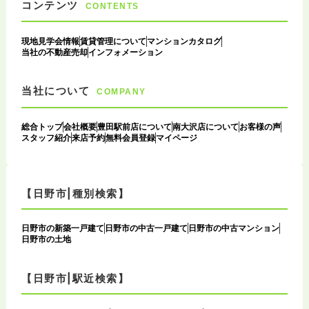
コンテンツ
CONTENTS
現地見学会情報
賃貸管理について
マンションカタログ
当社の不動産売却
インフォメーション
当社について
COMPANY
総合トップ
会社概要
豊田駅前店について
南大沢店について
お客様の声
スタッフ紹介
来店予約
無料会員登録
マイページ
【日野市|種別検索】
日野市の新築一戸建て
日野市の中古一戸建て
日野市の中古マンション
日野市の土地
【日野市|駅近検索】