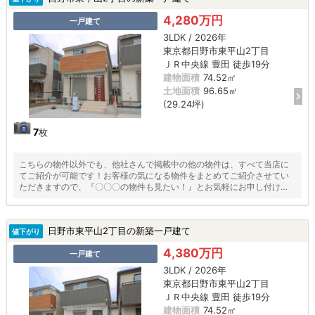
4,280万円
一戸建て
3LDK / 2026年
東京都日野市東平山2丁目
ＪＲ中央線 豊田 徒歩19分
建物面積
74.52㎡
土地面積
96.65㎡
(29.24坪)
7
枚
こちらの物件以外でも、他社さんで掲載中の他の物件は、すべて当店に
てご紹介が可能です！お客様の気になる物件をまとめてご紹介させてい
ただきますので、『〇〇〇の物件も見たい！』とお気軽にお申し付けく
ださい♪
日野市東平山2丁目の新築一戸建て
値下がり
4,380万円
一戸建て
3LDK / 2026年
東京都日野市東平山2丁目
ＪＲ中央線 豊田 徒歩19分
建物面積
74.52㎡