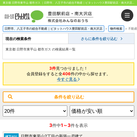
東京都 日野市東平山 都市ガス ｜日野市、八王子市の総合不動産｜ピタットハウス豊田駅前店・南大沢店｜株式会社みんなのおうち
日野市、八王子市の総合不動産｜ピタットハウス豊田駅前店・南大沢店
>
物件検索
>
不動
現在の検索条件
さらに条件を絞り込む
東京都 日野市東平山 都市ガス の検索結果一覧
3件
見つかりました！
会員登録をすると全
406
件の中から探せます。
今すぐ見る
条件を絞り込む
3
1～3
件中
件を表示
日野市東平山2丁目の新築一戸建て
値下がり