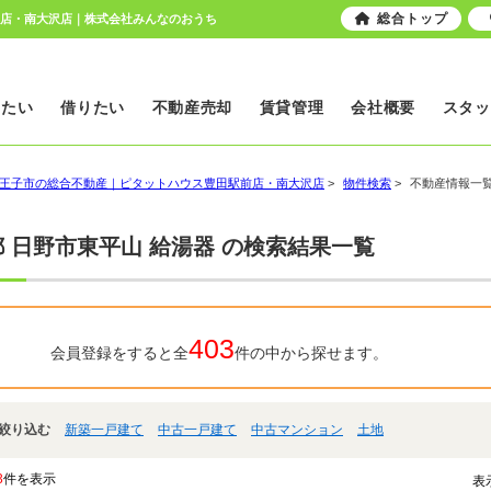
総合トップ
前店・南大沢店｜株式会社みんなのおうち
いたい
借りたい
不動産売却
賃貸管理
会社概要
スタッ
王子市の総合不動産｜ピタットハウス豊田駅前店・南大沢店
>
物件検索
>
不動産情報一
 日野市東平山 給湯器 の検索結果一覧
403
会員登録をすると全
件の中から探せます。
絞り込む
新築一戸建て
中古一戸建て
中古マンション
土地
3
件を表示
表