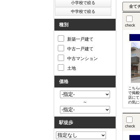
種別
check
新築一戸建て
中古一戸建て
中古マンション
土地
価格
こちら
で掲載
店にて
～
の気に
させて
〇の物
お申し
駅徒歩
check