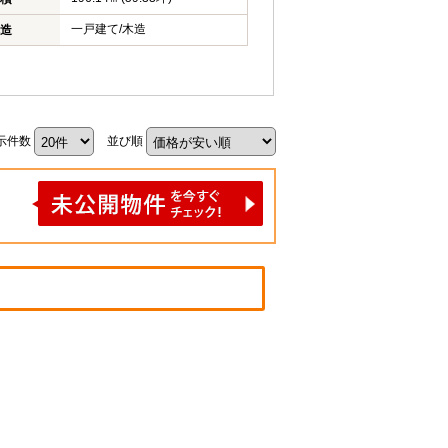
一戸建て/木造
造
示件数
並び順