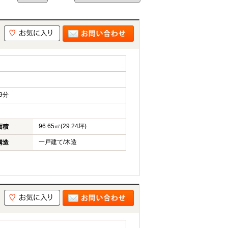
9分
96.65㎡(29.24坪)
面積
一戸建て/木造
構造