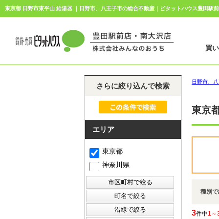
東京都 日野市東平山 給湯器 ｜日野市、八王子市の総合不動産｜ピタットハウス豊田駅
買
日野市、八
さらに絞り込んで検索
東京都
エリア
東京都
神奈川県
種別で
3
件中
1～