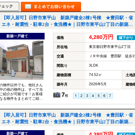
【即入居可】日野市東平山 新築戸建全2棟1号棟 ★豊田駅・省
エネ・耐震性・駐車2台・食洗機★｜日野市東平山2丁目の新築一
戸建て
新築一戸建て
4,280万円
価格
値下がり
東京都日野市東平山2丁目
所在地
ＪＲ中央線 豊田駅 徒歩1
交通
3LDK
間取り
74.52㎡
建物面積
土地
2026年5月
築年月
建物
の物件以外でも、他社さん
中の他の物件は、すべて当
7
ご紹介が可能です！お客様
枚
なる物件をまとめてご紹介
いただきますので、『〇〇
件も見たい！』とお気軽に
付けください♪
【即入居可】日野市東平山 新築戸建全2棟2号棟 ★豊田駅・省
エネ・耐震性・駐車2台・食洗機★｜日野市東平山2丁目の新築一
戸建て
新築一戸建て
4,380万円