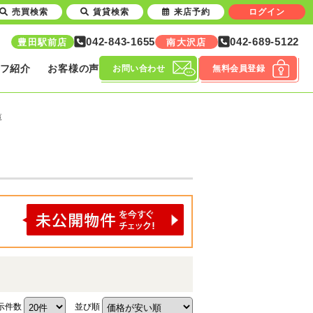
売買検索
賃貸検索
来店予約
ログイン
042-843-1655
042-689-5122
豊田駅前店
南大沢店
フ紹介
お客様の声
お問い合わせ
無料会員登録
覧
示件数
並び順