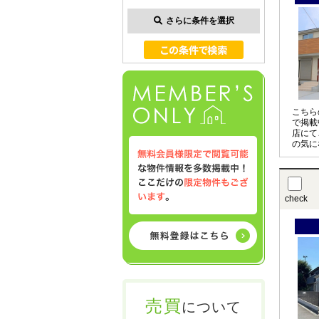
さらに条件を選択
こちら
で掲載
店にて
の気に
させて
〇の物
お申し
check
売買
について