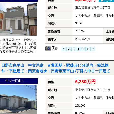
価格
値下がり
東京都日野市東平山2丁目
所在地
ＪＲ中央線 豊田駅 徒歩1
交通
3LDK
間取り
74.52㎡
建物面積
土地
2026年5月
築年月
建物
の物件以外でも、他社さん
中の他の物件は、すべて当
7
ご紹介が可能です！お客様
枚
なる物件をまとめてご紹介
いただきますので、『〇〇
件も見たい！』とお気軽に
付けください♪
日野市東平山 中古戸建 ★豊田駅・駅徒歩15分以内・築浅物
件・平屋建て・南東角地★｜日野市東平山3丁目の中古一戸建て
中古一戸建て
6,280万円
価格
東京都日野市東平山3丁目
所在地
ＪＲ中央線 豊田駅 徒歩1
交通
2SLDK
間取り
84.05㎡
建物面積
土地面