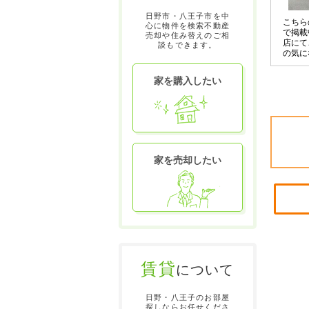
日野市・八王子市を中
こちら
心に物件を検索不動産
で掲載
売却や住み替えのご相
店にて
談もできます。
の気に
させて
〇の物
家を購入したい
お申し
家を売却したい
賃貸
について
日野・八王子のお部屋
探しならお任せくださ