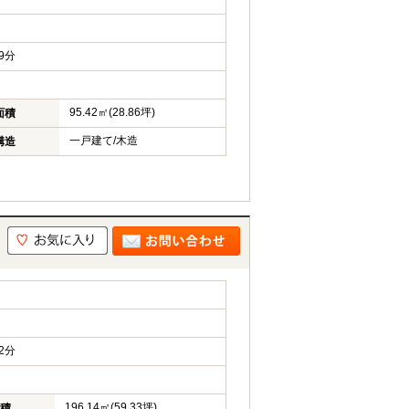
9分
95.42㎡(28.86坪)
面積
一戸建て/木造
構造
2分
196.14㎡(59.33坪)
積