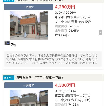
4,280万円
一戸建て
3LDK / 2026年
東京都日野市東平山2丁目
ＪＲ中央線 豊田 徒歩19分
建物面積
74.52㎡
土地面積
96.65㎡
(29.24坪)
7
枚
こちらの物件以外でも、他社さんで掲載中の他の物件は、すべて当店に
てご紹介が可能です！お客様の気になる物件をまとめてご紹介させてい
ただきますので、『〇〇〇の物件も見たい！』とお気軽にお申し付けく
ださい♪
日野市東平山2丁目の新築一戸建て
値下がり
4,380万円
一戸建て
3LDK / 2026年
東京都日野市東平山2丁目
ＪＲ中央線 豊田 徒歩19分
建物面積
74.52㎡