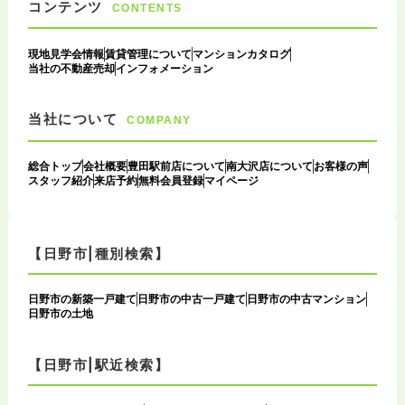
コンテンツ
CONTENTS
現地見学会情報
賃貸管理について
マンションカタログ
当社の不動産売却
インフォメーション
当社について
COMPANY
総合トップ
会社概要
豊田駅前店について
南大沢店について
お客様の声
スタッフ紹介
来店予約
無料会員登録
マイページ
【日野市|種別検索】
日野市の新築一戸建て
日野市の中古一戸建て
日野市の中古マンション
日野市の土地
【日野市|駅近検索】