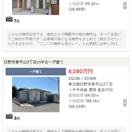
土地面積
95.42㎡
(28.86坪)
7
枚
こちらの物件以外でも、他社さんで掲載中の他の物件は、すべて当店に
てご紹介が可能です！お客様の気になる物件をまとめてご紹介させてい
ただきますので、『〇〇〇の物件も見たい！』とお気軽にお申し付けく
ださい♪
日野市東平山3丁目の中古一戸建て
6,280万円
一戸建て
2SLDK / 2018年
東京都日野市東平山3丁目
ＪＲ中央線 豊田 徒歩12分
建物面積
84.05㎡
土地面積
196.14㎡
(59.33坪)
3
枚
こちらの物件以外でも、他社さんで掲載中の他の物件は、すべて当店に