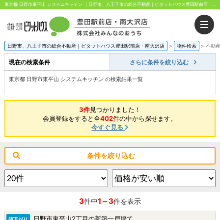
東京都 日野市東平山 システムキッチン ｜日野市、八王子市の総合不動産｜ピタットハウス豊田駅前店・南大沢店｜株式会社みんなのおうち
日野市、八王子市の総合不動産｜ピタットハウス豊田駅前店・南大沢店
>
物件検索
>
不動
現在の検索条件
さらに条件を絞り込む
東京都 日野市東平山 システムキッチン の検索結果一覧
3件
見つかりました！
会員登録をすると全
402
件の中から探せます。
今すぐ見る
条件を絞り込む
3
1～3
件中
件を表示
日野市東平山2丁目の新築一戸建て
値下がり