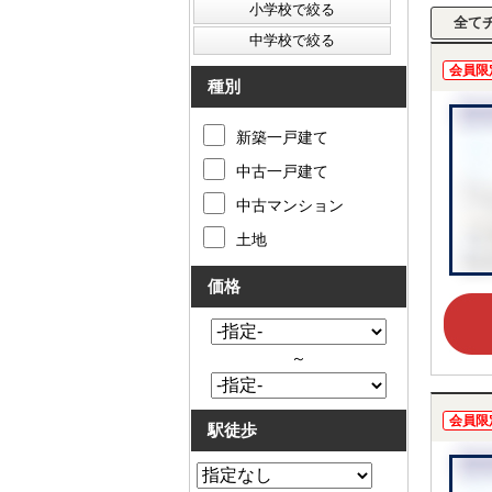
会員限
種別
新築一戸建て
中古一戸建て
中古マンション
土地
価格
～
会員限
駅徒歩