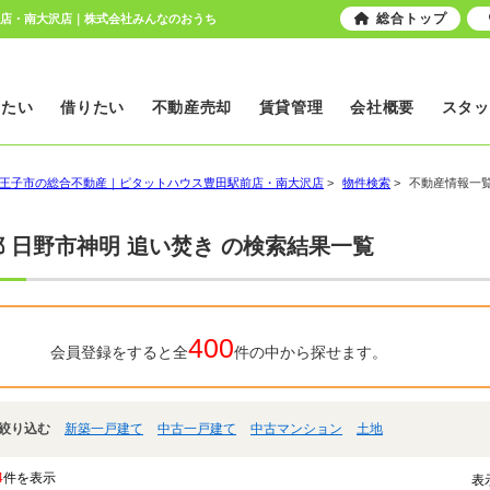
総合トップ
前店・南大沢店｜株式会社みんなのおうち
いたい
借りたい
不動産売却
賃貸管理
会社概要
スタッ
王子市の総合不動産｜ピタットハウス豊田駅前店・南大沢店
>
物件検索
>
不動産情報一
 日野市神明 追い焚き の検索結果一覧
400
会員登録をすると全
件の中から探せます。
絞り込む
新築一戸建て
中古一戸建て
中古マンション
土地
4
件を表示
表