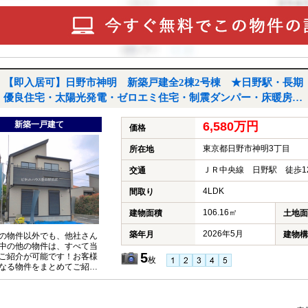
【即入居可】日野市神明 新築戸建全2棟2号棟 ★日野駅・長期
優良住宅・太陽光発電・ゼロエミ住宅・制震ダンパー・床暖房・
駐車2台・南東角地★｜日野市神明3丁目の新築一戸建て
新築一戸建て
6,580万円
価格
東京都日野市神明3丁目
所在地
ＪＲ中央線 日野駅 徒歩1
交通
4LDK
間取り
106.16㎡
建物面積
土地面
2026年5月
築年月
建物構
の物件以外でも、他社さん
中の他の物件は、すべて当
5
ご紹介が可能です！お客様
枚
なる物件をまとめてご紹介
いただきますので、『〇〇
件も見たい！』とお気軽に
付けください♪