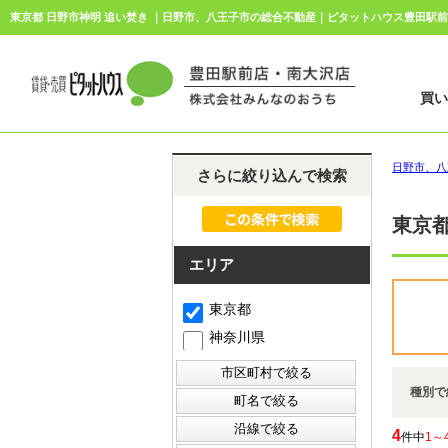
東京都 日野市神明 追い焚き ｜日野市、八王子市の総合不動産｜ピタットハウス豊田駅
買
日野市、八
さらに絞り込んで検索
東京都
エリア
東京都
神奈川県
種別で
4
件中
1～