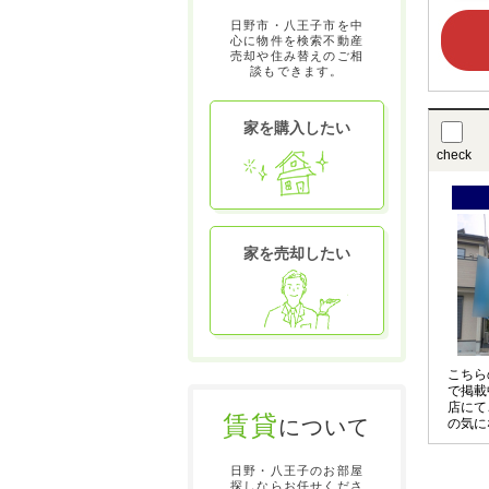
日野市・八王子市を中
心に物件を検索不動産
売却や住み替えのご相
談もできます。
家を購入したい
check
家を売却したい
こちら
で掲載
店にて
賃貸
について
の気に
させて
〇の物
日野・八王子のお部屋
お申し
探しならお任せくださ