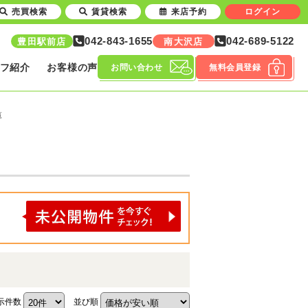
売買検索
賃貸検索
来店予約
ログイン
042-843-1655
042-689-5122
豊田駅前店
南大沢店
フ紹介
お客様の声
お問い合わせ
無料会員登録
覧
示件数
並び順