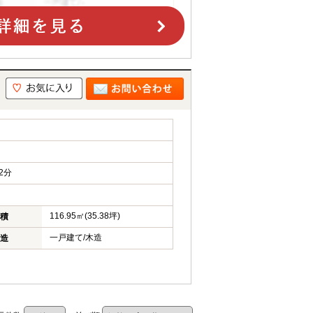
2分
116.95㎡(35.38坪)
積
一戸建て/木造
造