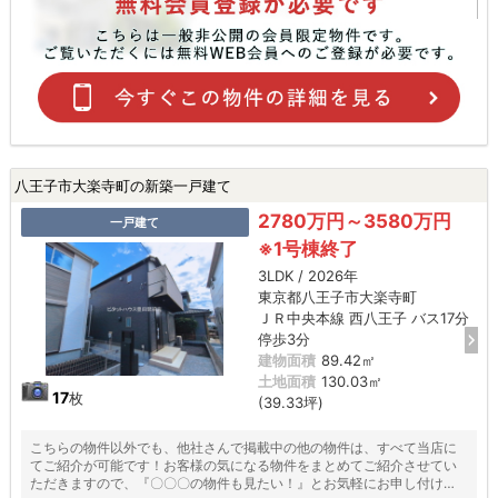
八王子市大楽寺町の新築一戸建て
2780万円～3580万円
一戸建て
※1号棟終了
3LDK / 2026年
東京都八王子市大楽寺町
ＪＲ中央本線 西八王子 バス17分
停歩3分
建物面積
89.42㎡
土地面積
130.03㎡
17
枚
(39.33坪)
こちらの物件以外でも、他社さんで掲載中の他の物件は、すべて当店に
てご紹介が可能です！お客様の気になる物件をまとめてご紹介させてい
ただきますので、『〇〇〇の物件も見たい！』とお気軽にお申し付けく