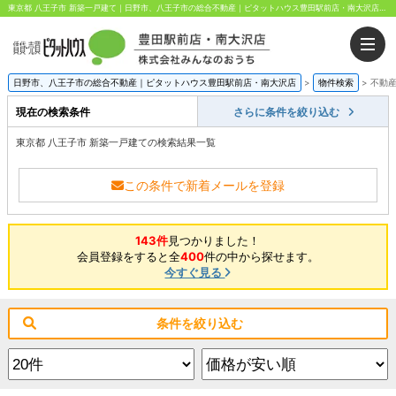
東京都 八王子市 新築一戸建て｜日野市、八王子市の総合不動産｜ピタットハウス豊田駅前店・南大沢店｜株式会社みんなのおうち
日野市、八王子市の総合不動産｜ピタットハウス豊田駅前店・南大沢店
>
物件検索
>
不動
現在の検索条件
さらに条件を絞り込む
東京都 八王子市 新築一戸建ての検索結果一覧
この条件で新着メールを登録
143件
見つかりました！
会員登録をすると全
400
件の中から探せます。
今すぐ見る
条件を絞り込む