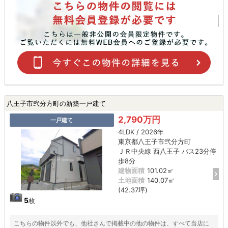
八王子市弐分方町の新築一戸建て
2,790万円
一戸建て
4LDK / 2026年
東京都八王子市弐分方町
ＪＲ中央線 西八王子 バス23分停
歩8分
建物面積
101.02㎡
土地面積
140.07㎡
(42.37坪)
5
枚
こちらの物件以外でも、他社さんで掲載中の他の物件は、すべて当店に