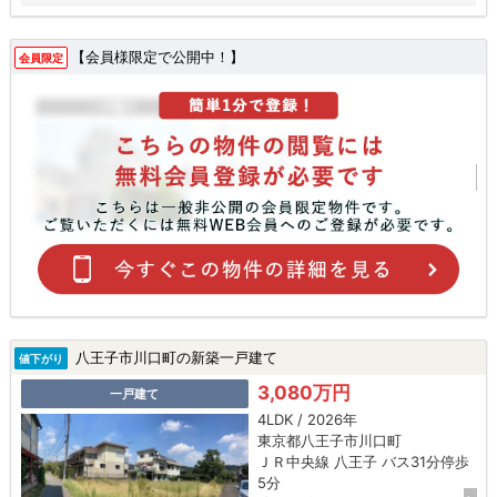
ださい♪
【会員様限定で公開中！】
会員限定
八王子市川口町の新築一戸建て
値下がり
3,080万円
一戸建て
4LDK / 2026年
東京都八王子市川口町
ＪＲ中央線 八王子 バス31分停歩
5分