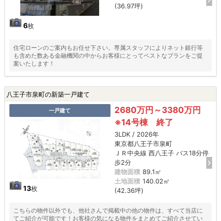
(36.97坪)
6
枚
住宅ローンのご案内もお任せ下さい。専属スタッフによりネット銀行等
も含めた数ある金融機関の中からお客様にとってベストなプランをご提
案いたします！
八王子市泉町の新築一戸建て
2680万円～3380万円
一戸建て
※14号棟 終了
3LDK / 2026年
東京都八王子市泉町
ＪＲ中央線 西八王子 バス18分停
歩2分
建物面積
89.1㎡
土地面積
140.02㎡
13
枚
(42.36坪)
こちらの物件以外でも、他社さんで掲載中の他の物件は、すべて当店に
てご紹介が可能です！お客様の気になる物件をまとめてご紹介させてい