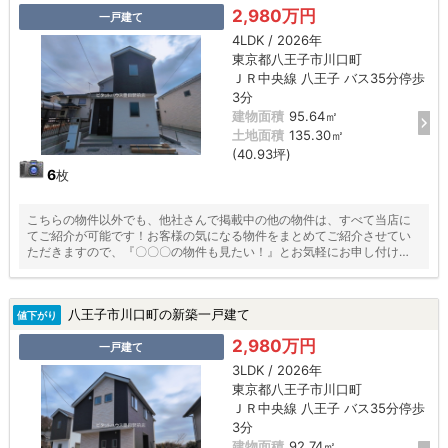
2,980万円
一戸建て
4LDK / 2026年
東京都八王子市川口町
ＪＲ中央線 八王子 バス35分停歩
3分
建物面積
95.64㎡
土地面積
135.30㎡
(40.93坪)
6
枚
こちらの物件以外でも、他社さんで掲載中の他の物件は、すべて当店に
てご紹介が可能です！お客様の気になる物件をまとめてご紹介させてい
ただきますので、『〇〇〇の物件も見たい！』とお気軽にお申し付けく
ださい♪
八王子市川口町の新築一戸建て
値下がり
2,980万円
一戸建て
3LDK / 2026年
東京都八王子市川口町
ＪＲ中央線 八王子 バス35分停歩
3分
建物面積
92.74㎡