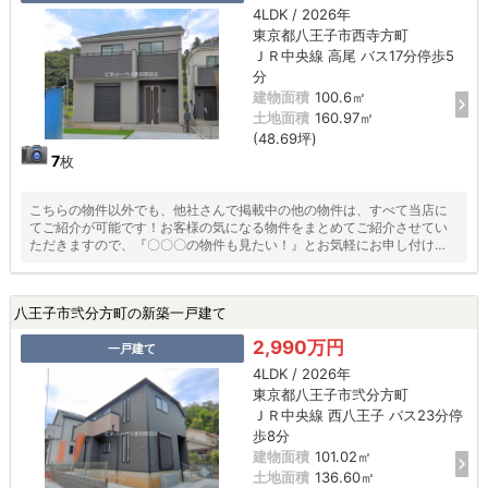
4LDK / 2026年
東京都八王子市西寺方町
ＪＲ中央線 高尾 バス17分停歩5
分
建物面積
100.6㎡
土地面積
160.97㎡
(48.69坪)
7
枚
こちらの物件以外でも、他社さんで掲載中の他の物件は、すべて当店に
てご紹介が可能です！お客様の気になる物件をまとめてご紹介させてい
ただきますので、『〇〇〇の物件も見たい！』とお気軽にお申し付けく
ださい♪
八王子市弐分方町の新築一戸建て
2,990万円
一戸建て
4LDK / 2026年
東京都八王子市弐分方町
ＪＲ中央線 西八王子 バス23分停
歩8分
建物面積
101.02㎡
土地面積
136.60㎡