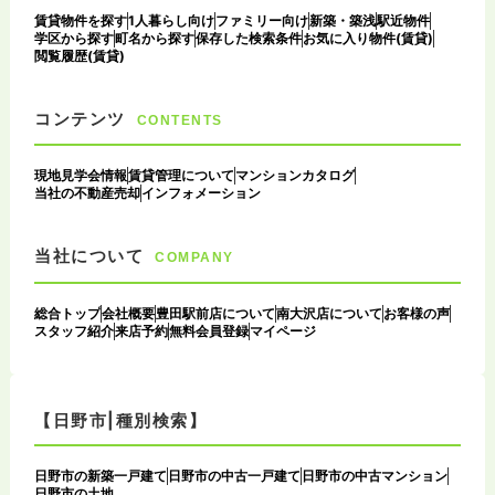
賃貸物件を探す
1人暮らし向け
ファミリー向け
新築・築浅
駅近物件
学区から探す
町名から探す
保存した検索条件
お気に入り物件(賃貸)
閲覧履歴(賃貸)
コンテンツ
CONTENTS
現地見学会情報
賃貸管理について
マンションカタログ
当社の不動産売却
インフォメーション
当社について
COMPANY
総合トップ
会社概要
豊田駅前店について
南大沢店について
お客様の声
スタッフ紹介
来店予約
無料会員登録
マイページ
【日野市|種別検索】
日野市の新築一戸建て
日野市の中古一戸建て
日野市の中古マンション
日野市の土地