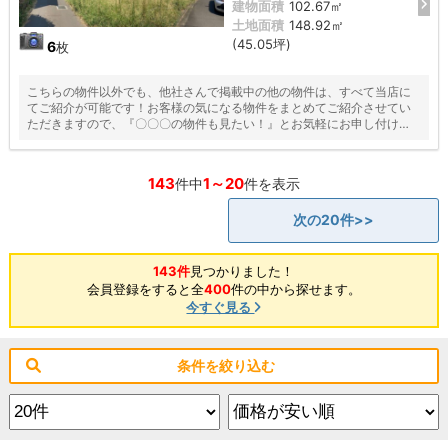
建物面積
102.67㎡
土地面積
148.92㎡
(45.05坪)
6
枚
こちらの物件以外でも、他社さんで掲載中の他の物件は、すべて当店に
てご紹介が可能です！お客様の気になる物件をまとめてご紹介させてい
ただきますので、『〇〇〇の物件も見たい！』とお気軽にお申し付けく
ださい♪
143
1～20
件中
件を表示
次の20件>>
143件
見つかりました！
会員登録をすると全
400
件の中から探せます。
今すぐ見る
条件を絞り込む