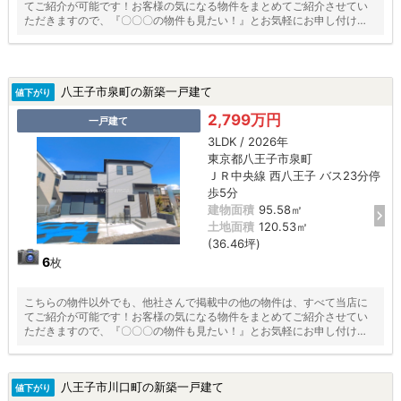
てご紹介が可能です！お客様の気になる物件をまとめてご紹介させてい
ただきますので、『〇〇〇の物件も見たい！』とお気軽にお申し付けく
ださい♪
八王子市泉町の新築一戸建て
値下がり
2,799万円
一戸建て
3LDK / 2026年
東京都八王子市泉町
ＪＲ中央線 西八王子 バス23分停
歩5分
建物面積
95.58㎡
土地面積
120.53㎡
(36.46坪)
6
枚
こちらの物件以外でも、他社さんで掲載中の他の物件は、すべて当店に
てご紹介が可能です！お客様の気になる物件をまとめてご紹介させてい
ただきますので、『〇〇〇の物件も見たい！』とお気軽にお申し付けく
ださい♪
八王子市川口町の新築一戸建て
値下がり