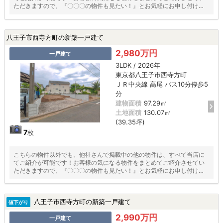
ただきますので、『〇〇〇の物件も見たい！』とお気軽にお申し付けく
ださい♪
八王子市西寺方町の新築一戸建て
2,980万円
一戸建て
3LDK / 2026年
東京都八王子市西寺方町
ＪＲ中央線 高尾 バス10分停歩5
分
建物面積
97.29㎡
土地面積
130.07㎡
(39.35坪)
7
枚
こちらの物件以外でも、他社さんで掲載中の他の物件は、すべて当店に
てご紹介が可能です！お客様の気になる物件をまとめてご紹介させてい
ただきますので、『〇〇〇の物件も見たい！』とお気軽にお申し付けく
ださい♪
八王子市西寺方町の新築一戸建て
値下がり
2,990万円
一戸建て