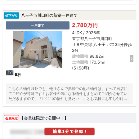
ださい♪
八王子市川口町の新築一戸建て
値下がり
2,780万円
一戸建て
4LDK / 2026年
東京都八王子市川口町
ＪＲ中央線 八王子 バス35分停歩
2分
建物面積
98.82㎡
土地面積
170.51㎡
(51.58坪)
6
枚
こちらの物件以外でも、他社さんで掲載中の他の物件は、すべて当店に
てご紹介が可能です！お客様の気になる物件をまとめてご紹介させてい
ただきますので、『〇〇〇の物件も見たい！』とお気軽にお申し付けく
ださい♪
【会員様限定で公開中！】
会員限定