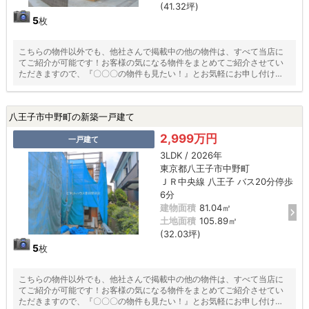
(41.32坪)
5
枚
こちらの物件以外でも、他社さんで掲載中の他の物件は、すべて当店に
てご紹介が可能です！お客様の気になる物件をまとめてご紹介させてい
ただきますので、『〇〇〇の物件も見たい！』とお気軽にお申し付けく
ださい♪
八王子市中野町の新築一戸建て
2,999万円
一戸建て
3LDK / 2026年
東京都八王子市中野町
ＪＲ中央線 八王子 バス20分停歩
6分
建物面積
81.04㎡
土地面積
105.89㎡
(32.03坪)
5
枚
こちらの物件以外でも、他社さんで掲載中の他の物件は、すべて当店に
てご紹介が可能です！お客様の気になる物件をまとめてご紹介させてい
ただきますので、『〇〇〇の物件も見たい！』とお気軽にお申し付けく