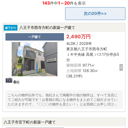
143
1～20
件中
件を表示
次の20件>>
八王子市西寺方町の新築一戸建て
値下がり
2,490万円
一戸建て
4LDK / 2026年
東京都八王子市西寺方町
ＪＲ中央線 高尾 バス17分停歩5
分
建物面積
97.71㎡
土地面積
126.30㎡
(38.21坪)
6
枚
こちらの物件以外でも、他社さんで掲載中の他の物件は、すべて当店に
てご紹介が可能です！お客様の気になる物件をまとめてご紹介させてい
ただきますので、『〇〇〇の物件も見たい！』とお気軽にお申し付けく
ださい♪
八王子市宮下町の新築一戸建て