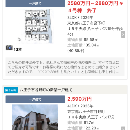
2580万円～2880万円 ※
一戸建て
４号棟 終了
3LDK / 2026年
東京都八王子市宮下町
ＪＲ中央線 八王子 バス19分停歩
4分
建物面積
95.58㎡
土地面積
135.04㎡
13
枚
(40.85坪)
こちらの物件以外でも、他社さんで掲載中の他の物件は、すべて当店に
てご紹介が可能です！お客様の気になる物件をまとめてご紹介させてい
ただきますので、『〇〇〇の物件も見たい！』とお気軽にお申し付けく
ださい♪
八王子市谷野町の新築一戸建て
値下がり
2,590万円
一戸建て
4LDK / 2026年
東京都八王子市谷野町
ＪＲ中央線 八王子 バス17分
建物面積
91.7㎡
土地面積
122.20㎡