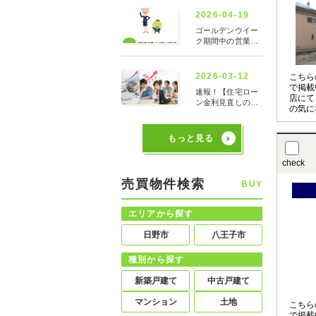
こちら
で掲載
店にて
の気に
させて
〇の物
もっと見る
お申し
check
売買物件検索
BUY
エリアから探す
日野市
八王子市
種別から探す
新築戸建て
中古戸建て
マンション
土地
こちら
で掲載