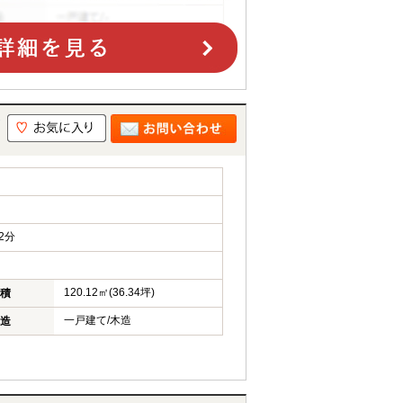
2分
120.12㎡(36.34坪)
積
一戸建て/木造
造