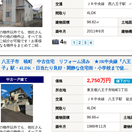
ＪＲ中央線 西八王子駅 バ
交通
4LDK
間取り
98.82㎡
建物面積
土地面
2011年6月
築年月
建物構
の物件以外でも、他社さん
中の他の物件は、すべて当
4
ご紹介が可能です！お客様
枚
なる物件をまとめてご紹介
いただきますので、『〇〇
件も見たい！』とお気軽に
付けください♪
八王子市 暁町 中古住宅 リフォーム済み ★JR中央線『八王
子』駅・4LDK・日当たり良好・閑静な住宅街・小学校まで徒歩
１０分★｜八王子市暁町1丁目の中古一戸建て
中古一戸建て
2,750万円
価格
値下がり
東京都八王子市暁町1丁目
所在地
ＪＲ中央線 八王子駅 徒歩
交通
4LDK
間取り
96.66㎡
建物面積
土地
1986年11月
築年月
建物
の物件以外でも、他社さん
中の他の物件は、すべて当