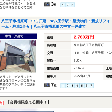
3
ご紹介が可能です！お客様
枚
なる物件をまとめてご紹介
いただきますので、『〇〇
件も見たい！』とお気軽に
付けください♪
八王子市楢原町 中古戸建 ★八王子駅・築浅物件・新規リフォ
ーム・駐車2台★｜八王子市楢原町の中古一戸建て
中古一戸建て
2,780万円
価格
東京都八王子市楢原町
所在地
ＪＲ中央線 八王子駅 バス
交通
3LDK
間取り
93.67㎡
建物面積
土地
2022年12月
築年月
建物
メリット・デメリットか
適な住宅ローンのご案内ま
7
動産のプロが丁寧にご説明
枚
ます♪
【会員様限定で公開中！】
定