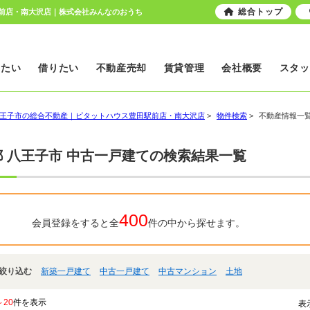
総合トップ
駅前店・南大沢店｜株式会社みんなのおうち
いたい
借りたい
不動産売却
賃貸管理
会社概要
スタッ
王子市の総合不動産｜ピタットハウス豊田駅前店・南大沢店
>
物件検索
>
不動産情報一
都 八王子市 中古一戸建ての検索結果一覧
400
会員登録をすると全
件の中から探せます。
絞り込む
新築一戸建て
中古一戸建て
中古マンション
土地
～20
件を表示
表