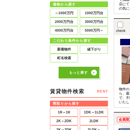
店にて
価格から探す
の気に
させて
～1000万円
1000万円台
〇の物
お申し
2000万円台
3000万円台
4000万円台
5000万円～
check
こだわり条件から探す
新着物件
値下がり
町名検索
もっと探す
物件の
賃貸物件検索
RENT
ら、最
で、不
いたし
間取りから探す
1R～1K
1DK～1LDK
会員限
2K～2DK
2LDK
3K～3DK
3LDK～