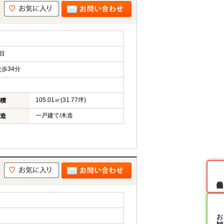
目
歩34分
105.01㎡(31.77坪)
積
一戸建て/木造
造
無料会員登録