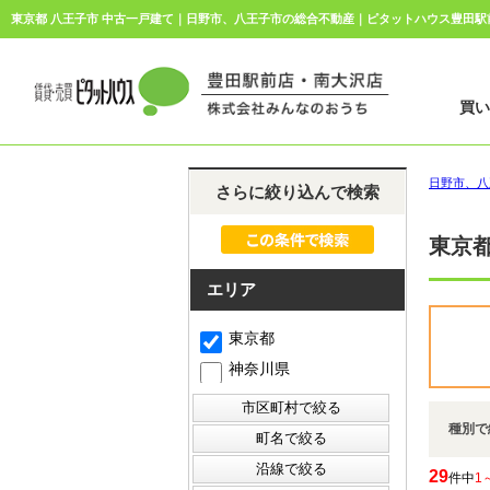
東京都 八王子市 中古一戸建て｜日野市、八王子市の総合不動産｜ピタットハウス豊田
買
日野市、八
さらに絞り込んで検索
東京
エリア
東京都
神奈川県
種別で
29
件中
1