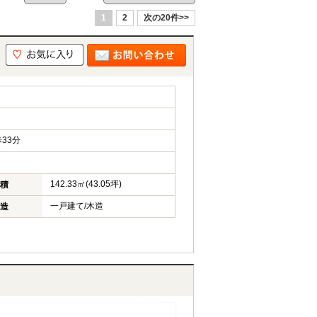
1
2
次の20件>>
33分
142.33㎡(43.05坪)
積
一戸建て/木造
造