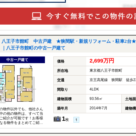
八王子市館町 中古戸建 ★狭間駅・新規リフォーム・駐車2台★
｜八王子市館町の中古一戸建て
中古一戸建て
2,699万円
価格
東京都八王子市館町
所在地
京王高尾線 狭間駅 徒歩2
交通
4LDK
間取り
93.56㎡
建物面積
土地面
2014年7月
築年月
建物構
の物件以外でも、他社さん
中の他の物件は、すべて当
1
ご紹介が可能です！お客様
枚
なる物件をまとめてご紹介
いただきますので、『〇〇
件も見たい！』とお気軽に