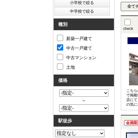
種別
check
新築一戸建て
中古一戸建て
中古マンション
土地
価格
こちら
で掲載
店にて
～
の気に
させて
〇の物
お申し
駅徒歩
会員限