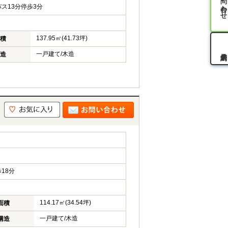
お問い合わせ
ス13分停歩3分
137.95㎡(41.73坪)
積
一戸建て/木造
造
18分
114.17㎡(34.54坪)
面積
一戸建て/木造
構造