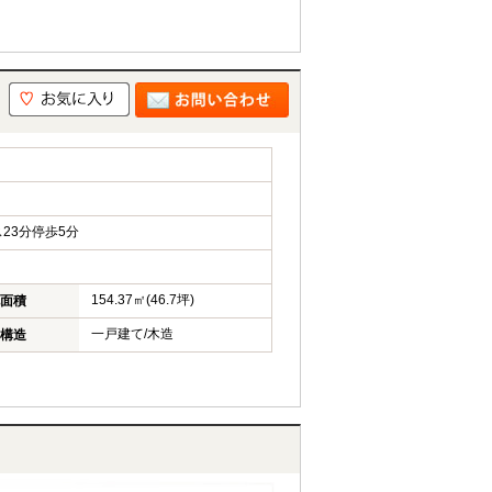
23分停歩5分
154.37㎡(46.7坪)
面積
一戸建て/木造
構造