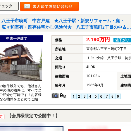
八王子市暁町 中古戸建 ★八王子駅・新規リフォーム・庭・
広々和室有・既存住宅かし保険付★｜八王子市暁町2丁目の中古一
戸建て
中古一戸建て
2,190万円
価格
値下がり
東京都八王子市暁町2丁目
所在地
ＪＲ中央線 八王子駅 徒歩
交通
4LDK
間取り
101.02㎡
建物面積
土地面
1985年3月
築年月
建物構
の物件以外でも、他社さん
中の他の物件は、すべて当
9
ご紹介が可能です！お客様
枚
なる物件をまとめてご紹介
いただきますので、『〇〇
件も見たい！』とお気軽に
付けください♪
【会員様限定で公開中！】
定