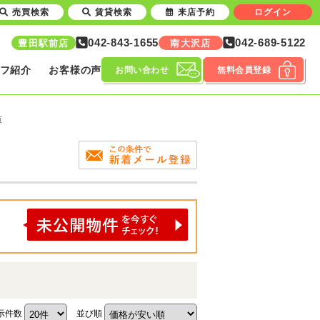
売買検索
賃貸検索
来店予約
ログイン
042-843-1655
042-689-5122
豊田駅前店
南大沢店
フ紹介
お客様の声
お問い合わせ
無料会員登録
覧
示件数
並び順