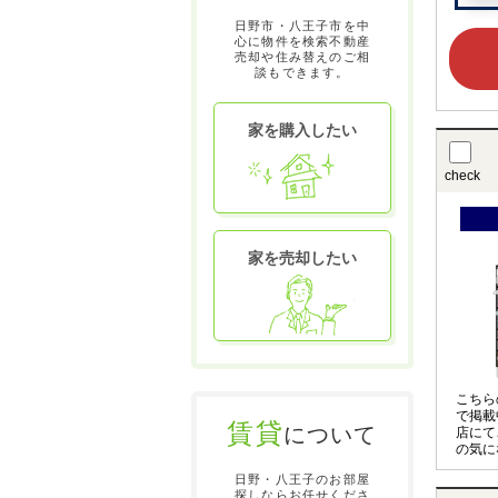
日野市・八王子市を中
心に物件を検索不動産
売却や住み替えのご相
談もできます。
家を購入したい
check
家を売却したい
こちら
で掲載
賃貸
について
店にて
の気に
させて
日野・八王子のお部屋
〇の物
探しならお任せくださ