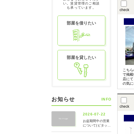
お申し
い。賃貸管理のご相談
も承っています。
check
部屋を借りたい
部屋を貸したい
こちら
で掲載
店にて
の気に
させて
〇の物
お申し
お知らせ
INFO
check