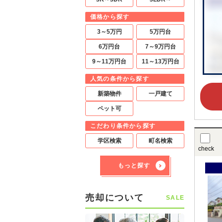
価格から探す
3～5万円
5万円台
6万円台
7～9万円台
9～11万円台
11～13万円台
人気の条件から探す
新築物件
一戸建て
ペット可
こだわり条件から探す
学区検索
町名検索
check
もっと探す
売却について
SALE