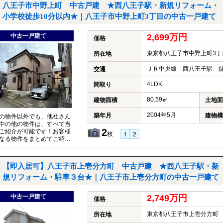
付けください♪
八王子市中野上町 中古戸建 ★西八王子駅・新規リフォーム・
小学校徒歩10分以内★｜八王子市中野上町3丁目の中古一戸建て
中古一戸建て
2,699万円
価格
東京都八王子市中野上町3丁
所在地
ＪＲ中央線 西八王子駅 徒
交通
4LDK
間取り
80.59㎡
建物面積
土地面
2004年5月
築年月
建物構
の物件以外でも、他社さん
中の他の物件は、すべて当
2
ご紹介が可能です！お客様
枚
なる物件をまとめてご紹介
いただきますので、『〇〇
件も見たい！』とお気軽に
付けください♪
【即入居可】八王子市上壱分方町 中古戸建 ★西八王子駅・新
規リフォーム・駐車３台★｜八王子市上壱分方町の中古一戸建て
中古一戸建て
2,749万円
価格
東京都八王子市上壱分方町
所在地