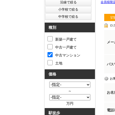
会員様限
ロ
種別
新築一戸建て
メー
中古一戸建て
中古マンション
土地
パス
価格
お
～
お名
万円
電話
駅徒歩