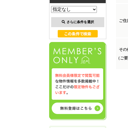
ご住
さらに条件を選択
その
（ご要