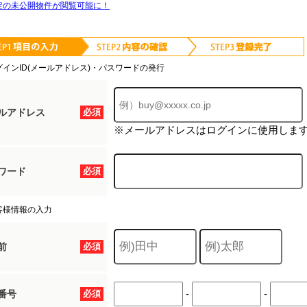
定の未公開物件が閲覧可能に！
グインID(メールアドレス)・パスワードの発行
ルアドレス
必須
※メールアドレスはログインに使用しま
ワード
必須
客様情報の入力
前
必須
-
-
番号
必須