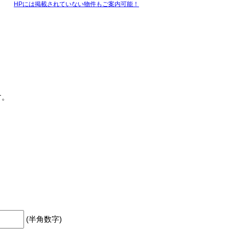
HPには掲載されていない物件もご案内可能！
す。
(半角数字)