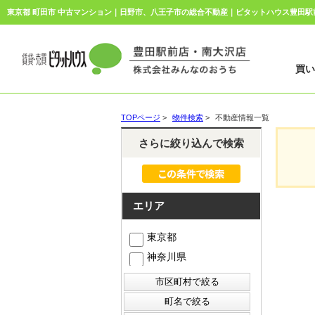
東京都 町田市 中古マンション｜日野市、八王子市の総合不動産｜ピタットハウス豊田
買
TOPページ
>
物件検索
>
不動産情報一覧
さらに絞り込んで検索
エリア
東京都
神奈川県