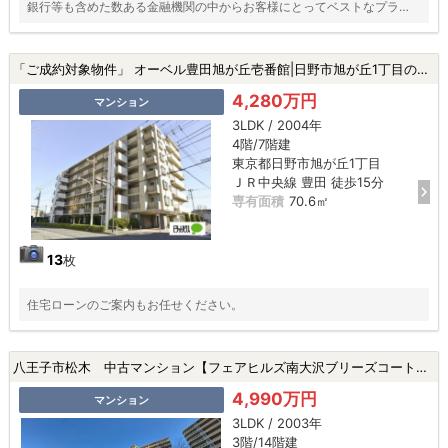
銀行等も含めた数ある金融機関の中からお客様にとってベストなプラン
をご提案いたします！
「ご成約対象物件」 オーベル豊田旭が丘壱番館|日野市旭が丘1丁目の中古マンション
4,280万円
マンション
3LDK / 2004年
4階/7階建
東京都日野市旭が丘1丁目
ＪＲ中央線 豊田 徒歩15分
専有面積
70.6㎡
13
枚
住宅ローンのご案内もお任せください。
八王子市松木 中古マンション【フェアヒルズ南大沢ブリーズコート】★京王堀之内駅・新規リフォーム・ペット飼育可・南北バルコニー★|八王子市松木の中古マンション
4,990万円
マンション
3LDK / 2003年
3階/14階建