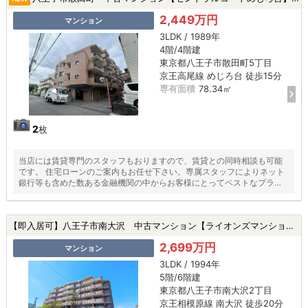
2,449万円
マンション
3LDK / 1989年
4階/4階建
東京都八王子市散田町5丁目
京王高尾線 めじろ台 徒歩15分
専有面積
78.34㎡
2
枚
当店には賃貸専門のスタッフもおりますので、賃貸との同時相談も可能
です。 住宅ローンのご案内もお任せ下さい。専属スタッフによりネット
銀行等も含めた数ある金融機関の中からお客様にとってベストなプラン
をご提案いたします！
【即入居可】八王子市南大沢 中古マンション【ライオンズマンション南大沢】★南大沢駅・新規リフォーム・アフターサービス保証★|八王子市南大沢2丁目の中古マンション
2,699万円
マンション
3LDK / 1994年
5階/6階建
東京都八王子市南大沢2丁目
京王相模原線 南大沢 徒歩20分