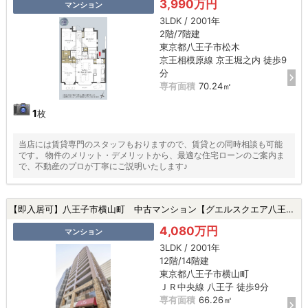
3,990万円
マンション
3LDK / 2001年
2階/7階建
東京都八王子市松木
京王相模原線 京王堀之内 徒歩9
分
専有面積
70.24㎡
1
枚
当店には賃貸専門のスタッフもおりますので、賃貸との同時相談も可能
です。 物件のメリット・デメリットから、最適な住宅ローンのご案内ま
で、不動産のプロが丁寧にご説明いたします♪
【即入居可】八王子市横山町 中古マンション【グエルスクエア八王子】★八王子駅・京王八王子駅・新規リフォーム・ペット飼育可★|八王子市横山町の中古マンション
4,080万円
マンション
3LDK / 2001年
12階/14階建
東京都八王子市横山町
ＪＲ中央線 八王子 徒歩9分
専有面積
66.26㎡