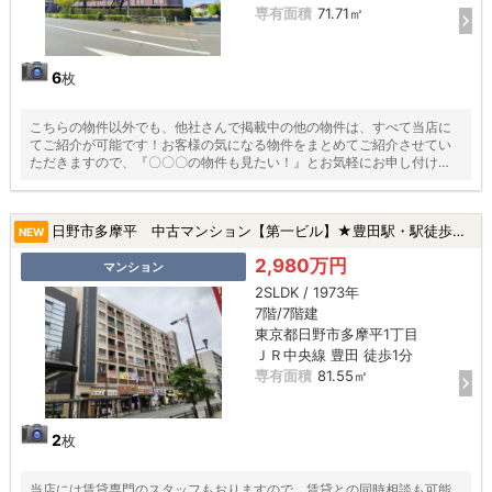
専有面積
71.71㎡
6
枚
こちらの物件以外でも、他社さんで掲載中の他の物件は、すべて当店に
てご紹介が可能です！お客様の気になる物件をまとめてご紹介させてい
ただきますので、『〇〇〇の物件も見たい！』とお気軽にお申し付けく
ださい♪
日野市多摩平 中古マンション【第一ビル】★豊田駅・駅徒歩１分・新規リフォーム・ペット飼育可・最上階★|日野市多摩平1丁目の中古マンション
NEW
2,980万円
マンション
2SLDK / 1973年
7階/7階建
東京都日野市多摩平1丁目
ＪＲ中央線 豊田 徒歩1分
専有面積
81.55㎡
2
枚
当店には賃貸専門のスタッフもおりますので、賃貸との同時相談も可能