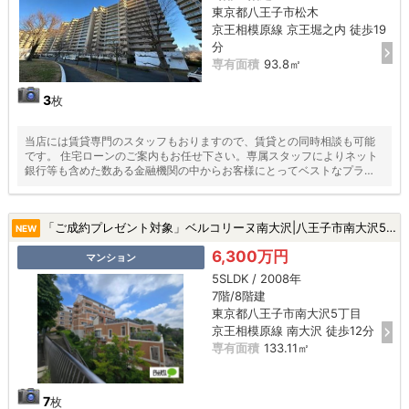
東京都八王子市松木
京王相模原線 京王堀之内 徒歩19
分
専有面積
93.8㎡
3
枚
当店には賃貸専門のスタッフもおりますので、賃貸との同時相談も可能
です。 住宅ローンのご案内もお任せ下さい。専属スタッフによりネット
銀行等も含めた数ある金融機関の中からお客様にとってベストなプラン
をご提案いたします！
「ご成約プレゼント対象」ベルコリーヌ南大沢|八王子市南大沢5丁目の中古マンション
NEW
6,300万円
マンション
5SLDK / 2008年
7階/8階建
東京都八王子市南大沢5丁目
京王相模原線 南大沢 徒歩12分
専有面積
133.11㎡
7
枚