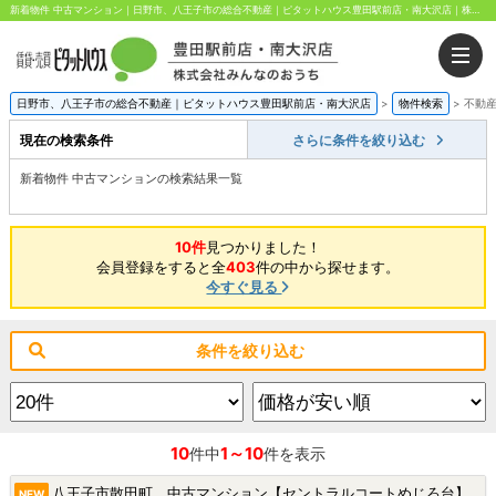
新着物件 中古マンション｜日野市、八王子市の総合不動産｜ピタットハウス豊田駅前店・南大沢店｜株式会社みんなのおうち
日野市、八王子市の総合不動産｜ピタットハウス豊田駅前店・南大沢店
>
物件検索
>
不動
現在の検索条件
さらに条件を絞り込む
新着物件 中古マンションの検索結果一覧
10件
見つかりました！
会員登録をすると全
403
件の中から探せます。
今すぐ見る
条件を絞り込む
10
1～10
件中
件を表示
八王子市散田町 中古マンション【セントラルコートめじろ台】★めじろ台駅・新規リフォーム・三方角部屋★|八王子市散田町5丁目の中古マンション
NEW