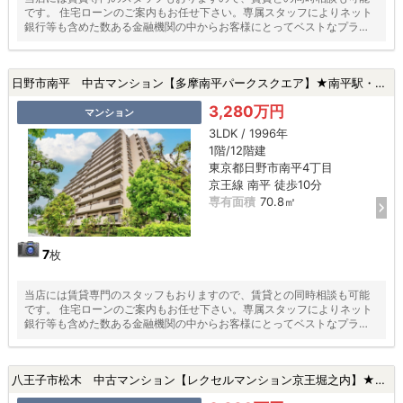
です。 住宅ローンのご案内もお任せ下さい。専属スタッフによりネット
銀行等も含めた数ある金融機関の中からお客様にとってベストなプラン
をご提案いたします！
日野市南平 中古マンション【多摩南平パークスクエア】★南平駅・ペット飼育可・新規リフォーム・１階部分・オートロック★|日野市南平4丁目の中古マンション
3,280万円
マンション
3LDK / 1996年
1階/12階建
東京都日野市南平4丁目
京王線 南平 徒歩10分
専有面積
70.8㎡
7
枚
当店には賃貸専門のスタッフもおりますので、賃貸との同時相談も可能
です。 住宅ローンのご案内もお任せ下さい。専属スタッフによりネット
銀行等も含めた数ある金融機関の中からお客様にとってベストなプラン
をご提案いたします！
八王子市松木 中古マンション【レクセルマンション京王堀之内】★京王堀之内駅・駅徒歩10分以内・新規リフォーム★|八王子市松木の中古マンション