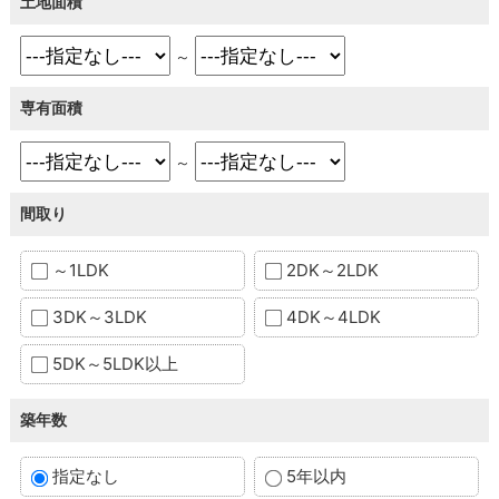
土地面積
～
専有面積
～
間取り
～1LDK
2DK～2LDK
3DK～3LDK
4DK～4LDK
5DK～5LDK以上
築年数
指定なし
5年以内