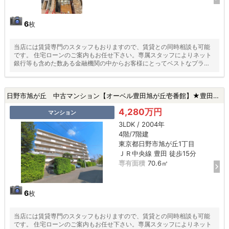
6
枚
当店には賃貸専門のスタッフもおりますので、賃貸との同時相談も可能
です。 住宅ローンのご案内もお任せ下さい。専属スタッフによりネット
銀行等も含めた数ある金融機関の中からお客様にとってベストなプラン
をご提案いたします！
日野市旭が丘 中古マンション【オーベル豊田旭が丘壱番館】★豊田駅・新規リフォーム・ペット飼育可★|日野市旭が丘1丁目の中古マンション
4,280万円
マンション
3LDK / 2004年
4階/7階建
東京都日野市旭が丘1丁目
ＪＲ中央線 豊田 徒歩15分
専有面積
70.6㎡
6
枚
当店には賃貸専門のスタッフもおりますので、賃貸との同時相談も可能
です。 住宅ローンのご案内もお任せ下さい。専属スタッフによりネット