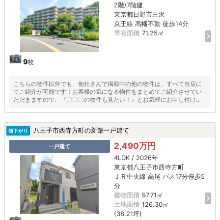
2階/7階建
東京都日野市三沢
京王線 高幡不動 徒歩14分
専有面積
71.25㎡
9
枚
こちらの物件以外でも、他社さんで掲載中の他の物件は、すべて当店に
てご紹介が可能です！お客様の気になる物件をまとめてご紹介させてい
ただきますので、『〇〇〇の物件も見たい！』とお気軽にお申し付けく
ださい♪
八王子市西寺方町の新築一戸建て
値下がり
2,490万円
一戸建て
4LDK / 2026年
東京都八王子市西寺方町
ＪＲ中央線 高尾 バス17分停歩5
分
建物面積
97.71㎡
土地面積
126.30㎡
(38.21坪)