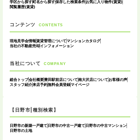
学区から探す
町名から探す
保存した検索条件
お気に入り物件(賃貸)
閲覧履歴(賃貸)
コンテンツ
CONTENTS
現地見学会情報
賃貸管理について
マンションカタログ
当社の不動産売却
インフォメーション
当社について
COMPANY
総合トップ
会社概要
豊田駅前店について
南大沢店について
お客様の声
スタッフ紹介
来店予約
無料会員登録
マイページ
【日野市|種別検索】
日野市の新築一戸建て
日野市の中古一戸建て
日野市の中古マンション
日野市の土地