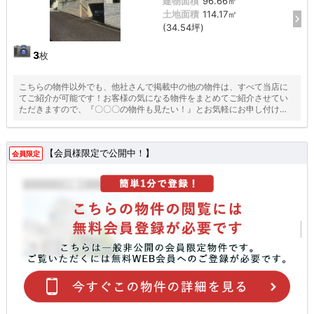
建物面積
96.66㎡
土地面積
114.17㎡
(34.54坪)
3
枚
こちらの物件以外でも、他社さんで掲載中の他の物件は、すべて当店に
てご紹介が可能です！お客様の気になる物件をまとめてご紹介させてい
ただきますので、『〇〇〇の物件も見たい！』とお気軽にお申し付けく
ださい♪
【会員様限定で公開中！】
会員限定