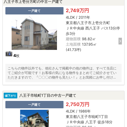
八王子市上壱分方町の中古一戸建て
2,749万円
一戸建て
4LDK / 2011年
東京都八王子市上壱分方町
ＪＲ中央線 西八王子 バス13分停
歩3分
建物面積
98.82㎡
土地面積
137.95㎡
(41.73坪)
4
枚
こちらの物件以外でも、他社さんで掲載中の他の物件は、すべて当店に
てご紹介が可能です！お客様の気になる物件をまとめてご紹介させてい
ただきますので、『〇〇〇の物件も見たい！』とお気軽にお申し付けく
ださい♪
八王子市暁町1丁目の中古一戸建て
値下がり
2,750万円
一戸建て
4LDK / 1986年
東京都八王子市暁町1丁目
ＪＲ中央線 八王子 徒歩18分