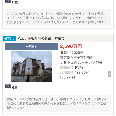
6
枚
こちらの物件以外でも、他社さんで掲載中の他の物件は、すべて当店に
てご紹介が可能です！お客様の気になる物件をまとめてご紹介させてい
ただきますので、『〇〇〇の物件も見たい！』とお気軽にお申し付けく
ださい♪
八王子市谷野町の新築一戸建て
値下がり
2,590万円
一戸建て
4LDK / 2026年
東京都八王子市谷野町
ＪＲ中央線 八王子 バス17分
建物面積
91.7㎡
土地面積
122.20㎡
(36.97坪)
6
枚
住宅ローンのご案内もお任せ下さい。専属スタッフによりネット銀行等
も含めた数ある金融機関の中からお客様にとってベストなプランをご提
案いたします！