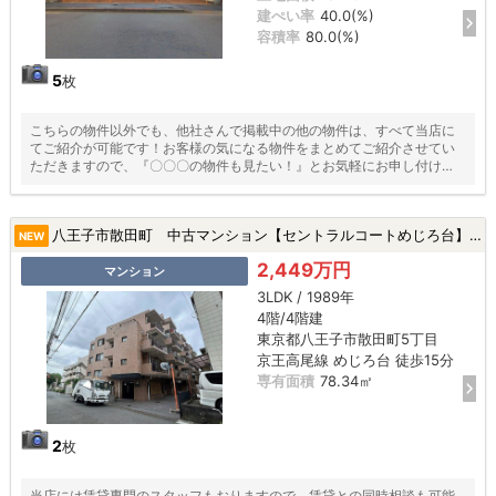
建ぺい率
40.0(%)
容積率
80.0(%)
5
枚
こちらの物件以外でも、他社さんで掲載中の他の物件は、すべて当店に
てご紹介が可能です！お客様の気になる物件をまとめてご紹介させてい
ただきますので、『〇〇〇の物件も見たい！』とお気軽にお申し付けく
ださい♪
八王子市散田町 中古マンション【セントラルコートめじろ台】★めじろ台駅・新規リフォーム・三方角部屋★|八王子市散田町5丁目の中古マンション
NEW
2,449万円
マンション
3LDK / 1989年
4階/4階建
東京都八王子市散田町5丁目
京王高尾線 めじろ台 徒歩15分
専有面積
78.34㎡
2
枚
当店には賃貸専門のスタッフもおりますので、賃貸との同時相談も可能