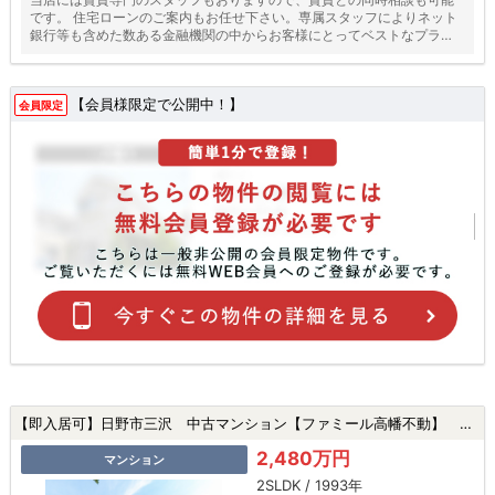
です。 住宅ローンのご案内もお任せ下さい。専属スタッフによりネット
銀行等も含めた数ある金融機関の中からお客様にとってベストなプラン
をご提案いたします！
【会員様限定で公開中！】
会員限定
【即入居可】日野市三沢 中古マンション【ファミール高幡不動】 ★高幡不動駅・新規リフォーム・ペット飼育可★|日野市三沢の中古マンション
2,480万円
マンション
2SLDK / 1993年