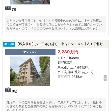
7
枚
こちらの物件以外でも、他社さんで掲載中の他の物件は、すべて当店に
てご紹介が可能です！お客様の気になる物件をまとめてご紹介させてい
ただきますので、『〇〇〇の物件も見たい！』とお気軽にお申し付けく
ださい♪
【即入居可】八王子市打越町 中古マンション【八王子北野台パークホームズ】 ★北野駅・駅徒歩10分以内・新規リフォーム・東南角部屋・管理費修繕費2年売主負担★|八王子市打越町の中古マンション
値下がり
2,280万円
マンション
4LDK / 1988年
3階/6階建
東京都八王子市打越町
京王高尾線 北野 徒歩8分
専有面積
97.58㎡
8
枚
住宅ローンのご案内もお任せ下さい。専属スタッフによりネット銀行等
も含めた数ある金融機関の中からお客様にとってベストなプランをご提
案いたします！