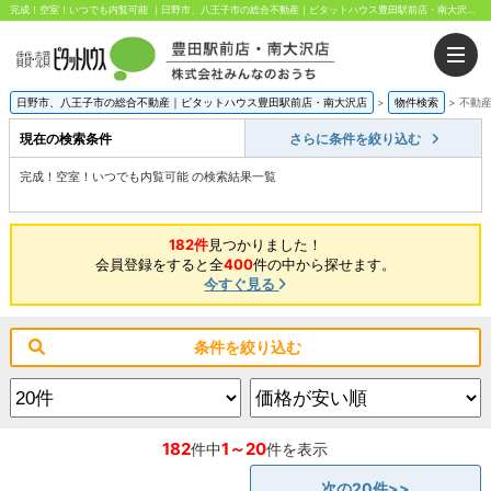
完成！空室！いつでも内覧可能 ｜日野市、八王子市の総合不動産｜ピタットハウス豊田駅前店・南大沢店｜株式会社みんなのおうち
日野市、八王子市の総合不動産｜ピタットハウス豊田駅前店・南大沢店
>
物件検索
>
不動
現在の検索条件
さらに条件を絞り込む
完成！空室！いつでも内覧可能 の検索結果一覧
182件
見つかりました！
会員登録をすると全
400
件の中から探せます。
今すぐ見る
条件を絞り込む
182
1～20
件中
件を表示
次の20件>>