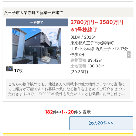
八王子市大楽寺町の新築一戸建て
2780万円～3580万円
一戸建て
※1号棟終了
3LDK / 2026年
東京都八王子市大楽寺町
ＪＲ中央本線 西八王子 バス17分
停歩3分
建物面積
89.42㎡
土地面積
130.03㎡
17
枚
(39.33坪)
こちらの物件以外でも、他社さんで掲載中の他の物件は、すべて当店に
てご紹介が可能です！お客様の気になる物件をまとめてご紹介させてい
ただきますので、『〇〇〇の物件も見たい！』とお気軽にお申し付けく
ださい♪
182
1～20
件中
件を表示
次の20件>>