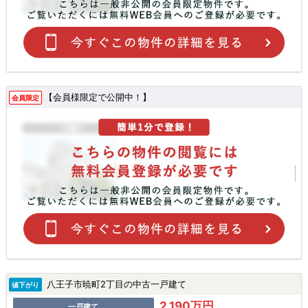
【会員様限定で公開中！】
会員限定
八王子市暁町2丁目の中古一戸建て
値下がり
2,190万円
一戸建て