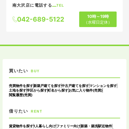
南大沢店に電話する
TEL
10時～19時
042-689-5122
（水曜日定休）
買いたい
BUY
売買物件を探す
新築戸建てを探す
中古戸建てを探す
マンションを探す
土地を探す
学区から探す
町名から探す
お気に入り物件(売買)
閲覧履歴(売買)
借りたい
RENT
賃貸物件を探す
1人暮らし向け
ファミリー向け
新築・築浅
駅近物件