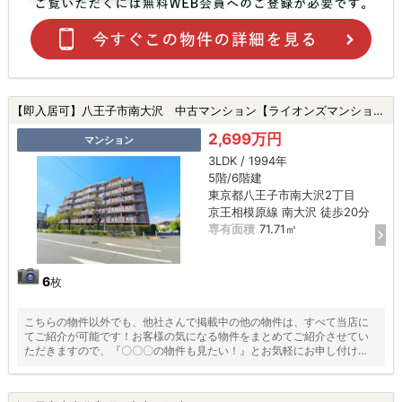
【即入居可】八王子市南大沢 中古マンション【ライオンズマンション南大沢】★南大沢駅・新規リフォーム・アフターサービス保証★|八王子市南大沢2丁目の中古マンション
2,699万円
マンション
3LDK / 1994年
5階/6階建
東京都八王子市南大沢2丁目
京王相模原線 南大沢 徒歩20分
専有面積
71.71㎡
6
枚
こちらの物件以外でも、他社さんで掲載中の他の物件は、すべて当店に
てご紹介が可能です！お客様の気になる物件をまとめてご紹介させてい
ただきますので、『〇〇〇の物件も見たい！』とお気軽にお申し付けく
ださい♪