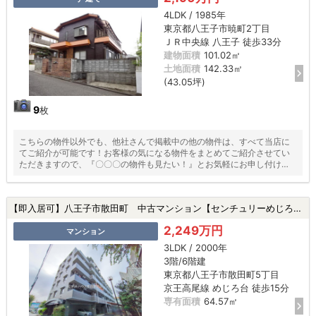
4LDK / 1985年
東京都八王子市暁町2丁目
ＪＲ中央線 八王子 徒歩33分
建物面積
101.02㎡
土地面積
142.33㎡
(43.05坪)
9
枚
こちらの物件以外でも、他社さんで掲載中の他の物件は、すべて当店に
てご紹介が可能です！お客様の気になる物件をまとめてご紹介させてい
ただきますので、『〇〇〇の物件も見たい！』とお気軽にお申し付けく
ださい♪
【即入居可】八王子市散田町 中古マンション【センチュリーめじろ台】★めじろ台駅・駅徒歩15分以内・新規リフォーム・ペット飼育可★|八王子市散田町5丁目の中古マンション
2,249万円
マンション
3LDK / 2000年
3階/6階建
東京都八王子市散田町5丁目
京王高尾線 めじろ台 徒歩15分
専有面積
64.57㎡