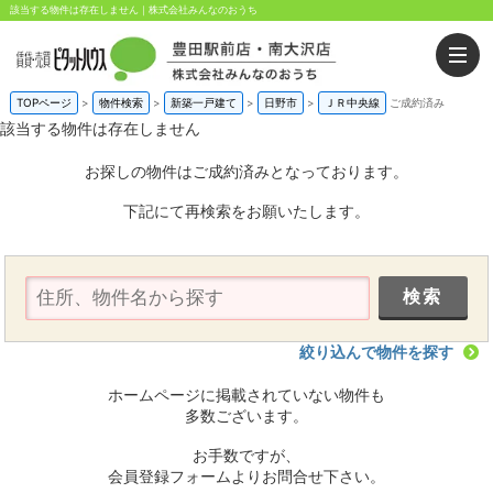
該当する物件は存在しません｜株式会社みんなのおうち
TOPページ
>
物件検索
>
新築一戸建て
>
日野市
>
ＪＲ中央線
ご成約済み
該当する物件は存在しません
お探しの物件はご成約済みとなっております。
下記にて再検索をお願いたします。
絞り込んで物件を探す
ホームページに掲載されていない物件も
多数ございます。
お手数ですが、
会員登録フォームよりお問合せ下さい。