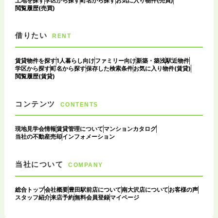
土地を探す
学区から探す
町名から探す
お気に入り物件(売買)
閲覧履歴(売買)
借りたい
RENT
賃貸物件を探す
1人暮らし向け
ファミリー向け
新築・築浅
駅近物件
学区から探す
町名から探す
保存した検索条件
お気に入り物件(賃貸)
閲覧履歴(賃貸)
コンテンツ
CONTENTS
現地見学会情報
賃貸管理について
マンションカタログ
当社の不動産売却
インフォメーション
当社について
COMPANY
総合トップ
会社概要
豊田駅前店について
南大沢店について
お客様の声
スタッフ紹介
来店予約
無料会員登録
マイページ