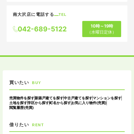
南大沢店に電話する
TEL
10時～19時
042-689-5122
（水曜日定休）
買いたい
BUY
売買物件を探す
新築戸建てを探す
中古戸建てを探す
マンションを探す
土地を探す
学区から探す
町名から探す
お気に入り物件(売買)
閲覧履歴(売買)
借りたい
RENT