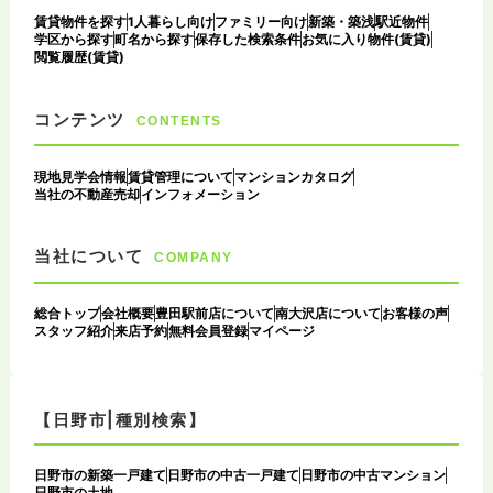
賃貸物件を探す
1人暮らし向け
ファミリー向け
新築・築浅
駅近物件
学区から探す
町名から探す
保存した検索条件
お気に入り物件(賃貸)
閲覧履歴(賃貸)
コンテンツ
CONTENTS
現地見学会情報
賃貸管理について
マンションカタログ
当社の不動産売却
インフォメーション
当社について
COMPANY
総合トップ
会社概要
豊田駅前店について
南大沢店について
お客様の声
スタッフ紹介
来店予約
無料会員登録
マイページ
【日野市|種別検索】
日野市の新築一戸建て
日野市の中古一戸建て
日野市の中古マンション
日野市の土地