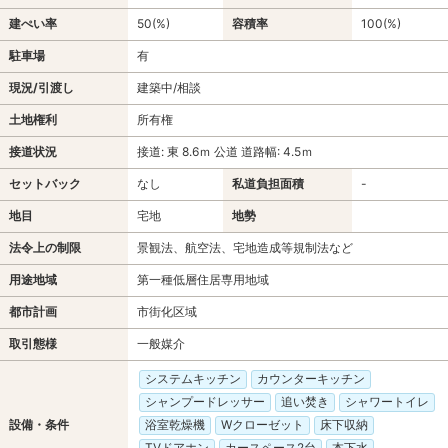
建ぺい率
50(%)
容積率
100(%)
駐車場
有
現況/引渡し
建築中/相談
土地権利
所有権
接道状況
接道: 東 8.6ｍ 公道 道路幅: 4.5ｍ
セットバック
なし
私道負担面積
-
地目
宅地
地勢
法令上の制限
景観法、航空法、宅地造成等規制法など
用途地域
第一種低層住居専用地域
都市計画
市街化区域
取引態様
一般媒介
システムキッチン
カウンターキッチン
シャンプードレッサー
追い焚き
シャワートイレ
設備・条件
浴室乾燥機
Wクローゼット
床下収納
TVドアホン
カースペース2台
本下水