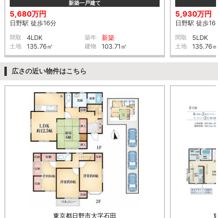
新築一戸建て
5,680万円
5,930万円
日野駅 徒歩16分
日野駅 徒歩16
間取
4LDK
築年
新築
間取
5LDK
土地
135.76㎡
建物
103.71㎡
土地
135.76
広さの近い物件はこちら
東京都日野市大字石田