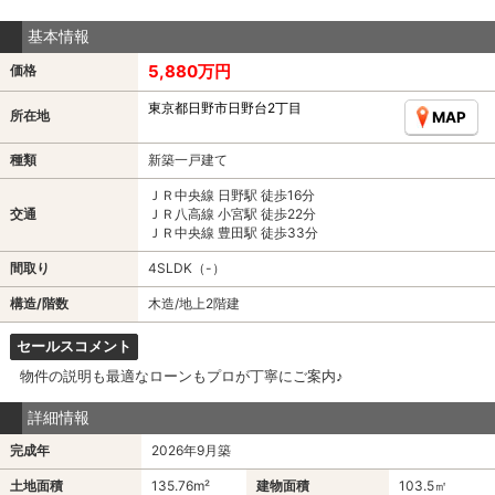
基本情報
5,880万円
価格
東京都日野市日野台2丁目
所在地
MAP
種類
新築一戸建て
ＪＲ中央線 日野駅 徒歩16分
交通
ＪＲ八高線 小宮駅 徒歩22分
ＪＲ中央線 豊田駅 徒歩33分
間取り
4SLDK（-）
構造/階数
木造/地上2階建
セールスコメント
物件の説明も最適なローンもプロが丁寧にご案内♪
詳細情報
完成年
2026年9月築
土地面積
135.76m²
建物面積
103.5㎡