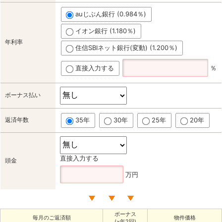
auじぶん銀行 (0.984％)
イオン銀行 (1.180％)
年利率
住信SBIネット銀行(変動) (1.200％)
直接入力する
％
ボーナス払い
返済年数
35年
30年
25年
20年
直接入力する
頭金
万円
ボーナス
毎月のご返済額
物件価格
(×年2回)