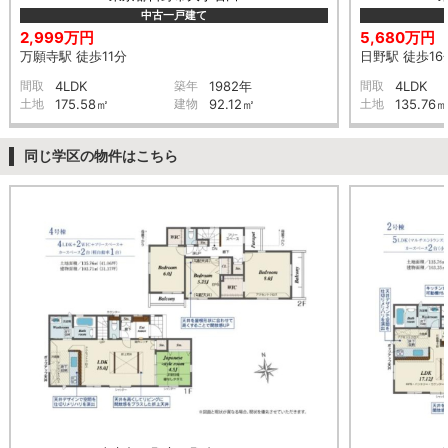
中古一戸建て
2,999万円
5,680万円
万願寺駅 徒歩11分
日野駅 徒歩16
間取
4LDK
築年
1982年
間取
4LDK
土地
175.58㎡
建物
92.12㎡
土地
135.76
同じ学区の物件はこちら