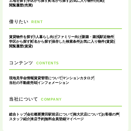
土地を探す
学区から探す
町名から探す
お気に入り物件(売買)
閲覧履歴(売買)
借りたい
RENT
賃貸物件を探す
1人暮らし向け
ファミリー向け
新築・築浅
駅近物件
学区から探す
町名から探す
保存した検索条件
お気に入り物件(賃貸)
閲覧履歴(賃貸)
コンテンツ
CONTENTS
現地見学会情報
賃貸管理について
マンションカタログ
当社の不動産売却
インフォメーション
当社について
COMPANY
総合トップ
会社概要
豊田駅前店について
南大沢店について
お客様の声
スタッフ紹介
来店予約
無料会員登録
マイページ