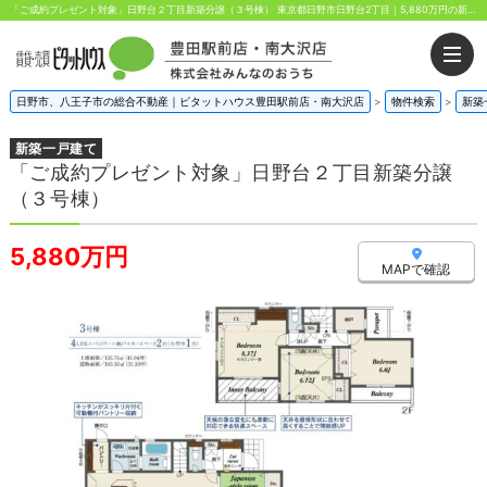
「ご成約プレゼント対象」日野台２丁目新築分譲（３号棟） 東京都日野市日野台2丁目｜5,880万円の新築一戸建て｜株式会社みんなのおうち
日野市、八王子市の総合不動産｜ピタットハウス豊田駅前店・南大沢店
>
物件検索
>
新築
新築一戸建て
「ご成約プレゼント対象」日野台２丁目新築分譲
（３号棟）
5,880万円
MAPで確認