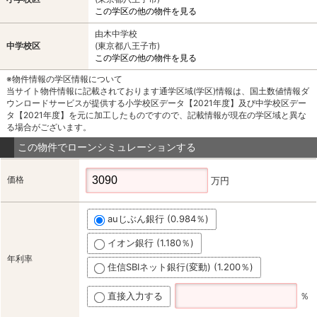
この学区の他の物件を見る
由木中学校
中学校区
(東京都八王子市)
この学区の他の物件を見る
※物件情報の学区情報について
当サイト物件情報に記載されております通学区域(学区)情報は、国土数値情報ダ
ウンロードサービスが提供する小学校区データ【2021年度】及び中学校区デー
タ【2021年度】を元に加工したものですので、記載情報が現在の学区域と異な
る場合がございます。
この物件でローンシミュレーションする
価格
万円
auじぶん銀行 (0.984％)
イオン銀行 (1.180％)
年利率
住信SBIネット銀行(変動) (1.200％)
直接入力する
％