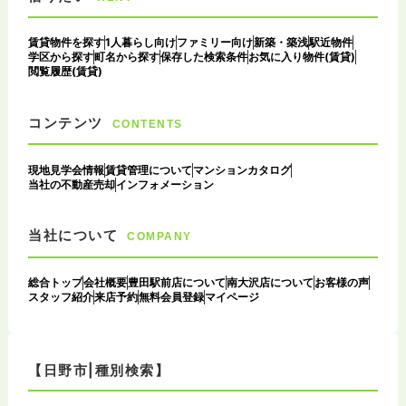
賃貸物件を探す
1人暮らし向け
ファミリー向け
新築・築浅
駅近物件
学区から探す
町名から探す
保存した検索条件
お気に入り物件(賃貸)
閲覧履歴(賃貸)
コンテンツ
CONTENTS
現地見学会情報
賃貸管理について
マンションカタログ
当社の不動産売却
インフォメーション
当社について
COMPANY
総合トップ
会社概要
豊田駅前店について
南大沢店について
お客様の声
スタッフ紹介
来店予約
無料会員登録
マイページ
【日野市|種別検索】