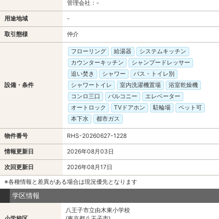
管理会社：-
用途地域
-
取引態様
仲介
フローリング
給湯器
システムキッチン
カウンターキッチン
シャンプードレッサー
追い焚き
シャワー
バス・トイレ別
設備・条件
シャワートイレ
室内洗濯機置場
浴室乾燥機
コンロ三口
バルコニー
エレベーター
オートロック
TVドアホン
駐輪場
ペット可
本下水
都市ガス
物件番号
RHS-20260627-1228
情報更新日
2026年08月03日
次回更新日
2026年08月17日
※各種情報と差異がある場合は現況優先となります
学区情報
八王子市立由木東小学校
小学校区
(東京都八王子市)