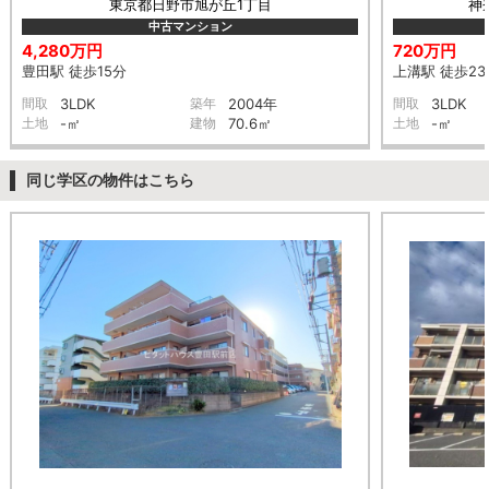
東京都日野市旭が丘1丁目
神
中古マンション
4,280万円
720万円
豊田駅 徒歩15分
上溝駅 徒歩23
間取
3LDK
築年
2004年
間取
3LDK
土地
-㎡
建物
70.6㎡
土地
-㎡
同じ学区の物件はこちら