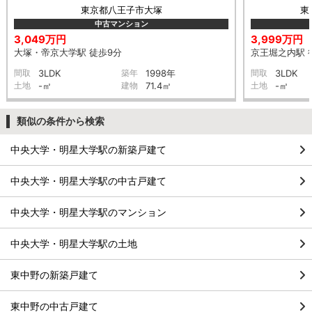
東京都八王子市大塚
東
中古マンション
3,049万円
3,999万円
大塚・帝京大学駅 徒歩9分
京王堀之内駅 
間取
3LDK
築年
1998年
間取
3LDK
土地
-㎡
建物
71.4㎡
土地
-㎡
類似の条件から検索
中央大学・明星大学駅の新築戸建て
中央大学・明星大学駅の中古戸建て
中央大学・明星大学駅のマンション
中央大学・明星大学駅の土地
東中野の新築戸建て
東中野の中古戸建て