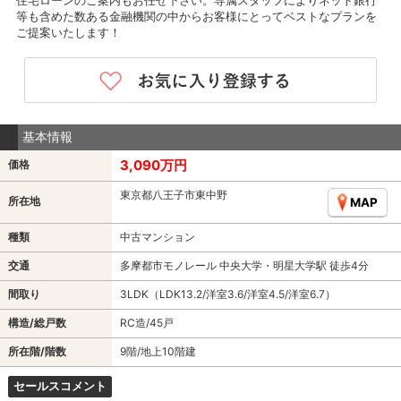
住宅ローンのご案内もお任せ下さい。専属スタッフによりネット銀行
等も含めた数ある金融機関の中からお客様にとってベストなプランを
ご提案いたします！
基本情報
3,090万円
価格
東京都八王子市東中野
所在地
MAP
種類
中古マンション
交通
多摩都市モノレール 中央大学・明星大学駅 徒歩4分
間取り
3LDK（LDK13.2/洋室3.6/洋室4.5/洋室6.7）
構造/総戸数
RC造/45戸
所在階/階数
9階/地上10階建
セールスコメント