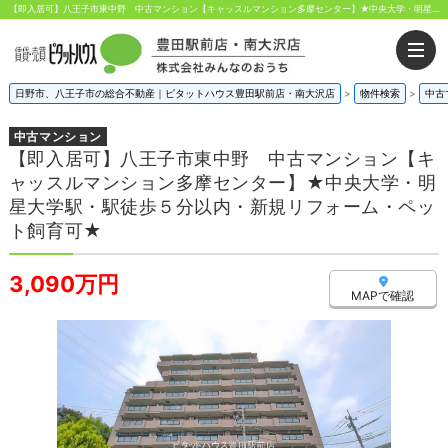
【即入居可】八王子市東中野 中古マンション【キャッスルマンション多摩センター】★中央大学・明星大学駅・駅徒歩５分以内・新規リフォーム・ペット飼育可★ 東京都八王子市東中野｜3,090万円の中古マンション｜分譲住宅や新築物件｜株式会社みんなのおうち
日野市、八王子市の総合不動産｜ピタットハウス豊田駅前店・南大沢店
>
物件検索
>
中古
中古マンション
【即入居可】八王子市東中野 中古マンション【キ
ャッスルマンション多摩センター】★中央大学・明
星大学駅・駅徒歩５分以内・新規リフォーム・ペッ
ト飼育可★
3,090万円
MAPで確認