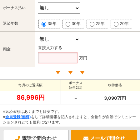
ボーナス払い
返済年数
35年
30年
25年
20年
直接入力する
頭金
万円
ボーナス
毎月のご返済額
物件価格
(×年2回)
86,996円
－
3,090万円
※返済金額はあくまでも目安です。
※
会員登録(無料)
をして詳細情報を記入されますと、全物件が自動でシミュレー
ションされとても便利になります。
電話で問合わせ
メールで問合せ