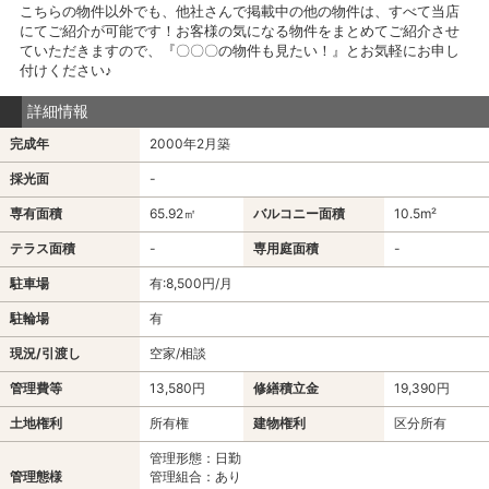
こちらの物件以外でも、他社さんで掲載中の他の物件は、すべて当店
にてご紹介が可能です！お客様の気になる物件をまとめてご紹介させ
ていただきますので、『〇〇〇の物件も見たい！』とお気軽にお申し
付けください♪
詳細情報
完成年
2000年2月築
採光面
-
専有面積
65.92㎡
バルコニー面積
10.5m²
テラス面積
-
専用庭面積
-
駐車場
有:8,500円/月
駐輪場
有
現況/引渡し
空家/相談
管理費等
13,580円
修繕積立金
19,390円
土地権利
所有権
建物権利
区分所有
管理形態：日勤
管理態様
管理組合：あり