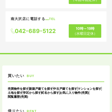
南大沢店に電話する
TEL
10時～19時
042-689-5122
（水曜日定休）
買いたい
BUY
売買物件を探す
新築戸建てを探す
中古戸建てを探す
マンションを探す
土地を探す
学区から探す
町名から探す
お気に入り物件(売買)
閲覧履歴(売買)
借りたい
RENT