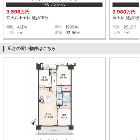
中古マンション
3,598万円
2,980万円
京王八王子駅 徒歩19分
豊田駅 徒歩1分
間取
4LDK
築年
1999年
間取
2SLDK
土地
-㎡
建物
92.56㎡
土地
-㎡
広さの近い物件はこちら