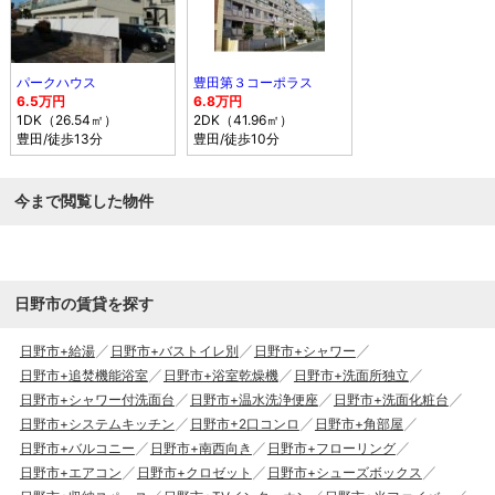
パークハウス
豊田第３コーポラス
6.5万円
6.8万円
1DK（26.54㎡）
2DK（41.96㎡）
豊田
/徒歩13分
豊田
/徒歩10分
今まで閲覧した物件
日野市の賃貸を探す
日野市+給湯
日野市+バストイレ別
日野市+シャワー
日野市+追焚機能浴室
日野市+浴室乾燥機
日野市+洗面所独立
日野市+シャワー付洗面台
日野市+温水洗浄便座
日野市+洗面化粧台
日野市+システムキッチン
日野市+2口コンロ
日野市+角部屋
日野市+バルコニー
日野市+南西向き
日野市+フローリング
日野市+エアコン
日野市+クロゼット
日野市+シューズボックス