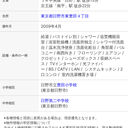
ＪＲ中央線「日野」駅 徒歩15分
交通
京王線「南平」駅 徒歩22分
東京都日野市東豊田４丁目
住所
2009年4月
築年月
給湯 / バストイレ別 / シャワー / 追焚機能浴
室 / 浴室乾燥機 / 洗面所独立 / シャワー付洗面
台 / 温水洗浄便座 / 洗面化粧台 / 角部屋 / バル
コニー / 南西向き / フローリング / エアコン /
設備・条件の一例
クロゼット / シューズボックス / 収納スペー
ス / TVインターホン / 光ファイバ
ー / BS / CATV / LAN / システムキッチン / 2
口コンロ / 室内洗濯機置き場 /
日野市立
豊田小学校
小学校区
(東京都日野市)
日野第二中学校
中学校区
(東京都日野市)
※各種情報と現状に差異がある場合は、現状優先となります。
※物件情報の学区情報について
当サイト物件情報に記載されております通学区域(学区)情報は、国土数値情報