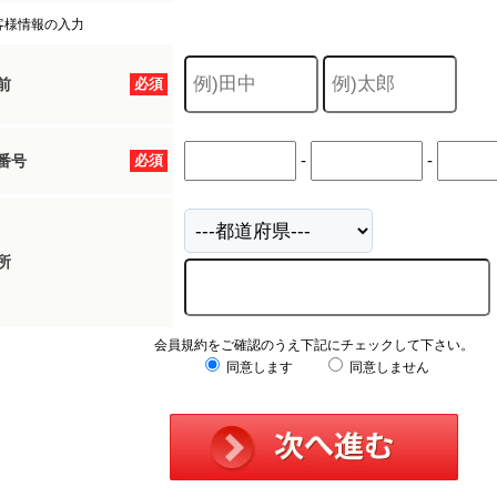
客様情報の入力
前
必須
-
-
番号
必須
所
会員規約をご確認のうえ下記にチェックして下さい。
同意します
同意しません