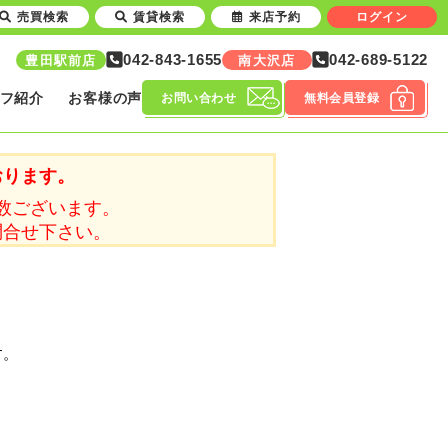
売買検索
賃貸検索
来店予約
ログイン
042-843-1655
042-689-5122
豊田駅前店
南大沢店
フ紹介
お客様の声
お問い合わせ
無料会員登録
おります。
数ございます。
問合せ下さい。
す。