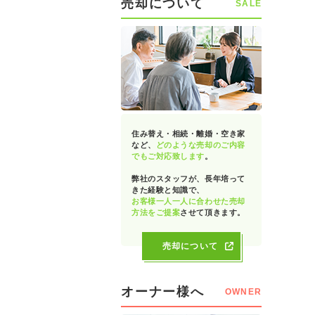
売却について
SALE
住み替え・相続・離婚・空き家
など、
どのような売却のご内容
でもご対応致します
。
弊社のスタッフが、長年培って
きた経験と知識で、
お客様一人一人に合わせた売却
方法をご提案
させて頂きます。
売却について
オーナー様へ
OWNER