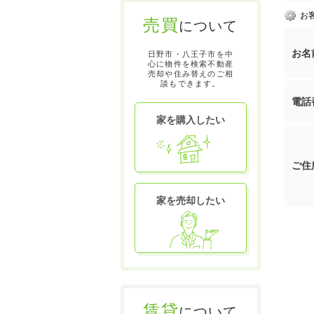
お
売買
について
お名
日野市・八王子市を中
心に物件を検索不動産
売却や住み替えのご相
談もできます。
電話
家を購入したい
ご住
家を売却したい
賃貸
について