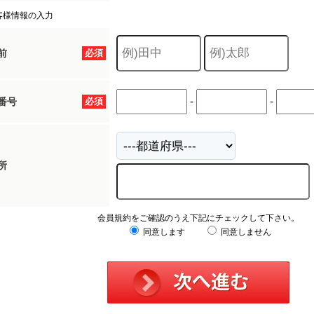
客様情報の入力
前
必須
-
-
番号
必須
所
会員規約をご確認のうえ下記にチェックして下さい。
同意します
同意しません