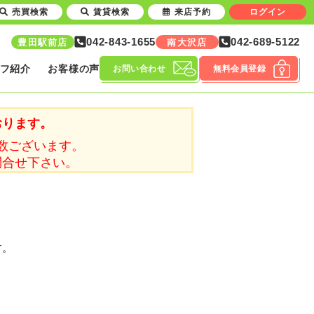
売買検索
賃貸検索
来店予約
ログイン
042-843-1655
042-689-5122
豊田駅前店
南大沢店
フ紹介
お客様の声
お問い合わせ
無料会員登録
おります。
数ございます。
問合せ下さい。
す。