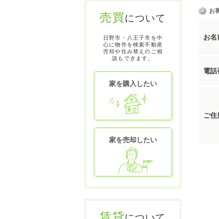
お
売買
について
お名
日野市・八王子市を中
心に物件を検索不動産
売却や住み替えのご相
談もできます。
電話
家を購入したい
ご住
家を売却したい
賃貸
について