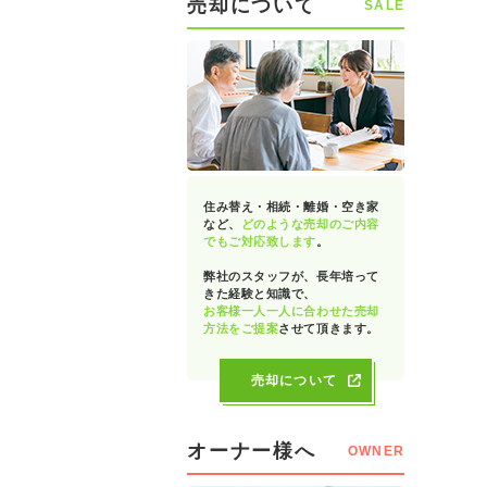
売却について
SALE
住み替え・相続・離婚・空き家
など、
どのような売却のご内容
でもご対応致します
。
弊社のスタッフが、長年培って
きた経験と知識で、
お客様一人一人に合わせた売却
方法をご提案
させて頂きます。
売却について
オーナー様へ
OWNER