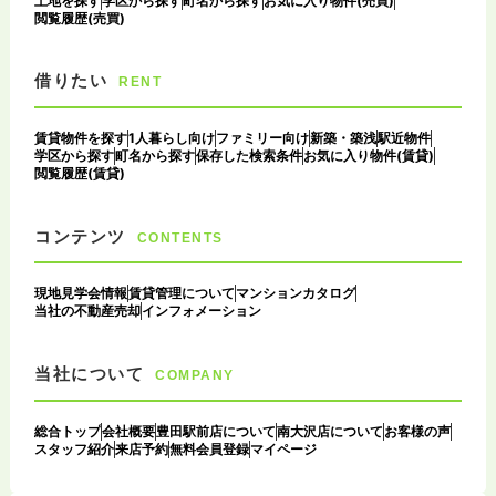
土地を探す
学区から探す
町名から探す
お気に入り物件(売買)
閲覧履歴(売買)
借りたい
RENT
賃貸物件を探す
1人暮らし向け
ファミリー向け
新築・築浅
駅近物件
学区から探す
町名から探す
保存した検索条件
お気に入り物件(賃貸)
閲覧履歴(賃貸)
コンテンツ
CONTENTS
現地見学会情報
賃貸管理について
マンションカタログ
当社の不動産売却
インフォメーション
当社について
COMPANY
総合トップ
会社概要
豊田駅前店について
南大沢店について
お客様の声
スタッフ紹介
来店予約
無料会員登録
マイページ