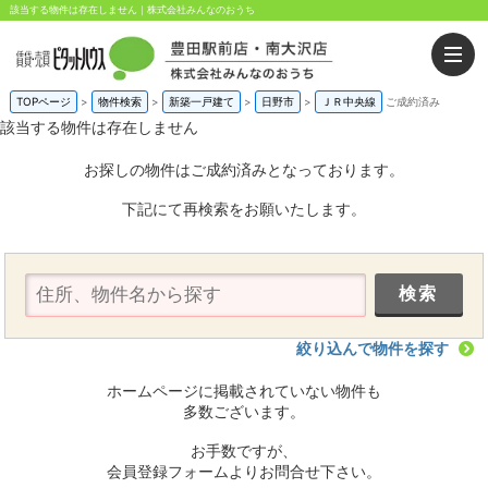
該当する物件は存在しません｜株式会社みんなのおうち
TOPページ
>
物件検索
>
新築一戸建て
>
日野市
>
ＪＲ中央線
ご成約済み
該当する物件は存在しません
お探しの物件はご成約済みとなっております。
下記にて再検索をお願いたします。
絞り込んで物件を探す
ホームページに掲載されていない物件も
多数ございます。
お手数ですが、
会員登録フォームよりお問合せ下さい。