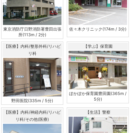
東京消防庁日野消防署豊田出張
佐々木クリニック(174m / 3分)
所(113m / 2分)
【医療】内科/整形外科/リハビ
【学ぶ】保育園
リ科
ぽかぽか保育園豊田園(365m /
5分)
野田医院(335m / 5分)
【医療】内科/神経内科/リハビ
【生活】警察
リ科/その他(医療)