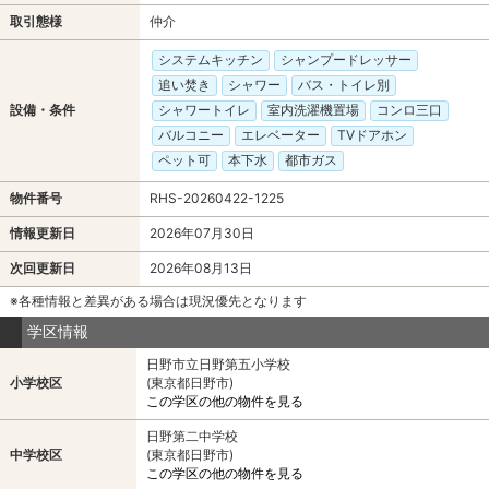
取引態様
仲介
システムキッチン
シャンプードレッサー
追い焚き
シャワー
バス・トイレ別
設備・条件
シャワートイレ
室内洗濯機置場
コンロ三口
バルコニー
エレベーター
TVドアホン
ペット可
本下水
都市ガス
物件番号
RHS-20260422-1225
情報更新日
2026年07月30日
次回更新日
2026年08月13日
※各種情報と差異がある場合は現況優先となります
学区情報
日野市立日野第五小学校
小学校区
(東京都日野市)
この学区の他の物件を見る
日野第二中学校
中学校区
(東京都日野市)
この学区の他の物件を見る