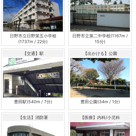
日野市立日野第五小学校
日野市立第二中学校(1167m /
(1737m / 22分)
15分)
【交通】駅
【出かける】公園
豊田駅(540m / 7分)
豊田公園(34m / 1分)
【生活】消防署
【医療】内科/小児科