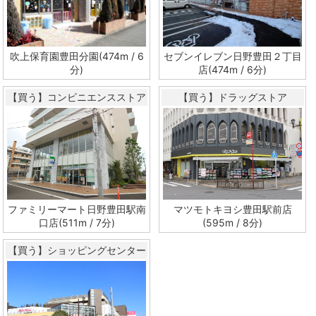
吹上保育園豊田分園(474m / 6
セブンイレブン日野豊田２丁目
分)
店(474m / 6分)
【買う】コンビニエンスストア
【買う】ドラッグストア
ファミリーマート日野豊田駅南
マツモトキヨシ豊田駅前店
口店(511m / 7分)
(595m / 8分)
【買う】ショッピングセンター