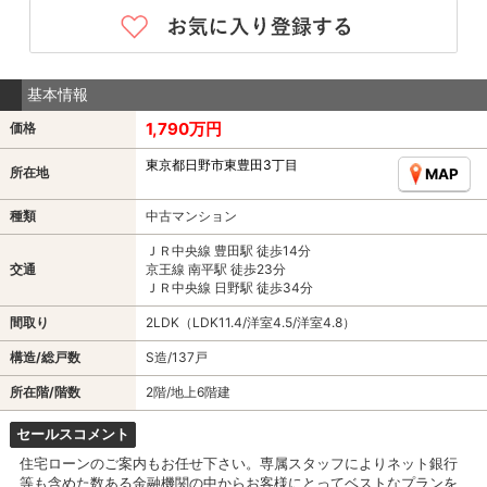
基本情報
1,790万円
価格
東京都日野市東豊田3丁目
所在地
MAP
種類
中古マンション
ＪＲ中央線 豊田駅 徒歩14分
交通
京王線 南平駅 徒歩23分
ＪＲ中央線 日野駅 徒歩34分
間取り
2LDK（LDK11.4/洋室4.5/洋室4.8）
構造/総戸数
S造/137戸
所在階/階数
2階/地上6階建
セールスコメント
住宅ローンのご案内もお任せ下さい。専属スタッフによりネット銀行
等も含めた数ある金融機関の中からお客様にとってベストなプランを