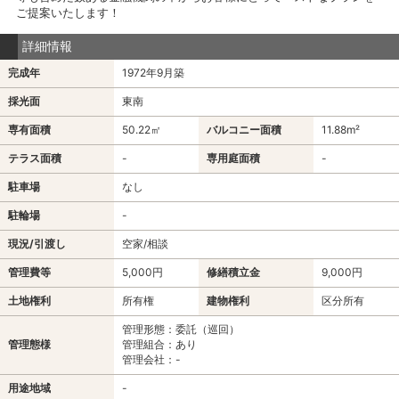
ご提案いたします！
詳細情報
完成年
1972年9月築
採光面
東南
専有面積
50.22㎡
バルコニー面積
11.88m²
テラス面積
-
専用庭面積
-
駐車場
なし
駐輪場
-
現況/引渡し
空家/相談
管理費等
5,000円
修繕積立金
9,000円
土地権利
所有権
建物権利
区分所有
管理形態：委託（巡回）
管理態様
管理組合：あり
管理会社：-
用途地域
-