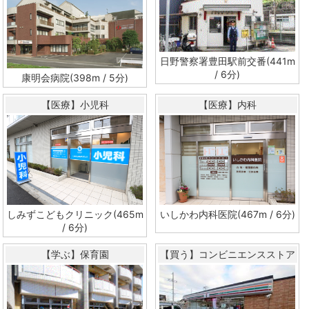
日野警察署豊田駅前交番(441m
/ 6分)
康明会病院(398m / 5分)
【医療】小児科
【医療】内科
しみずこどもクリニック(465m
いしかわ内科医院(467m / 6分)
/ 6分)
【学ぶ】保育園
【買う】コンビニエンスストア