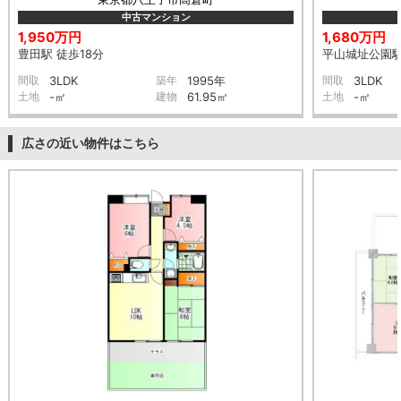
中古マンション
1,950万円
1,680万円
豊田駅 徒歩18分
平山城址公園駅
間取
3LDK
築年
1995年
間取
3LDK
土地
-㎡
建物
61.95㎡
土地
-㎡
広さの近い物件はこちら