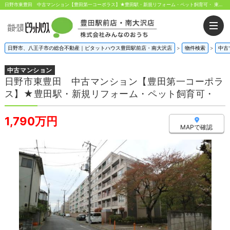
日野市東豊田 中古マンション【豊田第一コーポラス】★豊田駅・新規リフォーム・ペット飼育可・ 東京都日野市東豊田3丁目｜1,790万円の中古マンション｜分譲住宅や新築物件｜株式会社みんなのおうち
日野市、八王子市の総合不動産｜ピタットハウス豊田駅前店・南大沢店
>
物件検索
>
中古
中古マンション
日野市東豊田 中古マンション【豊田第一コーポラ
ス】★豊田駅・新規リフォーム・ペット飼育可・
1,790万円
MAPで確認