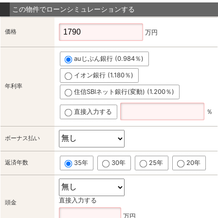
この物件でローンシミュレーションする
価格
万円
auじぶん銀行 (0.984％)
イオン銀行 (1.180％)
年利率
住信SBIネット銀行(変動) (1.200％)
直接入力する
％
ボーナス払い
返済年数
35年
30年
25年
20年
直接入力する
頭金
万円