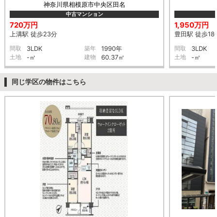
神奈川県相模原市中央区田名
中古マンション
720万円
1,950万円
上溝駅 徒歩23分
豊田駅 徒歩18
間取
3LDK
築年
1990年
間取
3LDK
土地
-㎡
建物
60.37㎡
土地
-㎡
同じ学区の物件はこちら