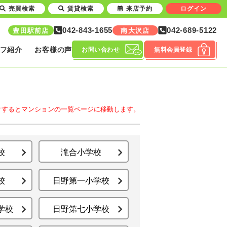
売買検索
賃貸検索
来店予約
ログイン
042-843-1655
042-689-5122
豊田駅前店
南大沢店
フ紹介
お客様の声
お問い合わせ
無料会員登録
クするとマンションの一覧ページに移動します。
校
滝合小学校
校
日野第一小学校
学校
日野第七小学校