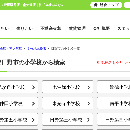
総合トップ
日野市の小学校区からマンションを探す｜日野市、八王子市の総合不動産｜ピタットハウス豊田駅前店・南大沢店｜株式会社みんなのおうち
いたい
借りたい
不動産売却
賃貸管理
会社概要
スタッ
前店・南大沢店
>
学校地域検索
>
日野市の小学校一覧
都日野市の小学校から検索
※学校名をクリッ
旭が丘小学校
七生緑小学校
潤徳小学
仲田小学校
東光寺小学校
南平小学
野第五小学校
日野第三小学校
日野第四小