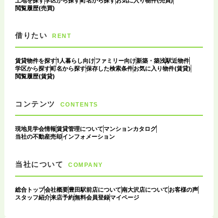
土地を探す
学区から探す
町名から探す
お気に入り物件(売買)
閲覧履歴(売買)
借りたい
RENT
賃貸物件を探す
1人暮らし向け
ファミリー向け
新築・築浅
駅近物件
学区から探す
町名から探す
保存した検索条件
お気に入り物件(賃貸)
閲覧履歴(賃貸)
コンテンツ
CONTENTS
現地見学会情報
賃貸管理について
マンションカタログ
当社の不動産売却
インフォメーション
当社について
COMPANY
総合トップ
会社概要
豊田駅前店について
南大沢店について
お客様の声
スタッフ紹介
来店予約
無料会員登録
マイページ