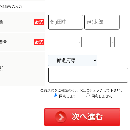
客様情報の入力
前
必須
-
-
番号
必須
所
会員規約をご確認のうえ下記にチェックして下さい。
同意します
同意しません