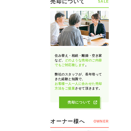
売却について
SALE
住み替え・相続・離婚・空き家
など、
どのような売却のご内容
でもご対応致します
。
弊社のスタッフが、長年培って
きた経験と知識で、
お客様一人一人に合わせた売却
方法をご提案
させて頂きます。
売却について
オーナー様へ
OWNER