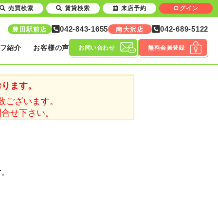
売買検索
賃貸検索
来店予約
ログイン
042-843-1655
042-689-5122
豊田駅前店
南大沢店
フ紹介
お客様の声
お問い合わせ
無料会員登録
おります。
数ございます。
問合せ下さい。
す。