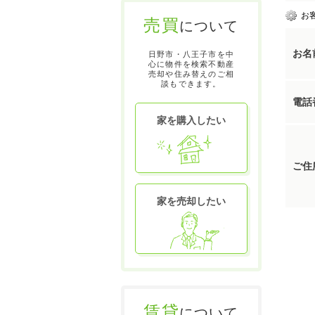
お
売買
について
お名
日野市・八王子市を中
心に物件を検索不動産
売却や住み替えのご相
談もできます。
電話
家を購入したい
ご住
家を売却したい
賃貸
について