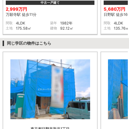
中古一戸建て
2,999万円
5,680万円
万願寺駅 徒歩11分
日野駅 徒歩16
間取
4LDK
築年
1982年
間取
4LDK
土地
175.58㎡
建物
92.12㎡
土地
135.76
同じ学区の物件はこちら
東京都日野市新井1丁目