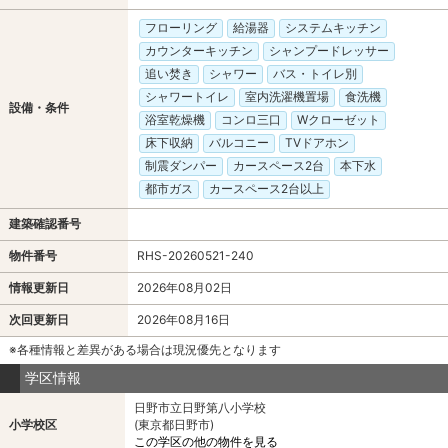
フローリング
給湯器
システムキッチン
カウンターキッチン
シャンプードレッサー
追い焚き
シャワー
バス・トイレ別
シャワートイレ
室内洗濯機置場
食洗機
設備・条件
浴室乾燥機
コンロ三口
Wクローゼット
床下収納
バルコニー
TVドアホン
制震ダンパー
カースペース2台
本下水
都市ガス
カースペース2台以上
建築確認番号
物件番号
RHS-20260521-240
情報更新日
2026年08月02日
次回更新日
2026年08月16日
※各種情報と差異がある場合は現況優先となります
学区情報
日野市立日野第八小学校
小学校区
(東京都日野市)
この学区の他の物件を見る