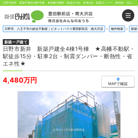
日野市新井 新築戸建全4棟1号棟 ★高幡不動駅・駅徒歩15分・駐車2台・制震ダンパー・断熱性・省エネ性★ 東京都日野市新井1丁目｜4,480万円の新築一戸建て｜株式会社みんなのおうち
日野市、八王子市の総合不動産｜ピタットハウス豊田駅前店・南大沢店
>
物件検索
>
新築
新築一戸建て
日野市新井 新築戸建全4棟1号棟 ★高幡不動駅・
駅徒歩15分・駐車2台・制震ダンパー・断熱性・省
エネ性★
4,480万円
MAPで確認