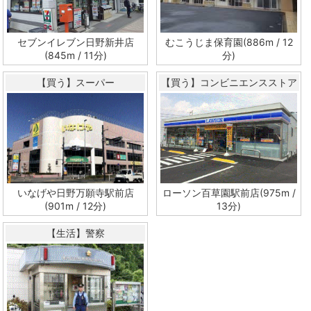
セブンイレブン日野新井店
むこうじま保育園(886m / 12
(845m / 11分)
分)
【買う】スーパー
【買う】コンビニエンスストア
いなげや日野万願寺駅前店
ローソン百草園駅前店(975m /
(901m / 12分)
13分)
【生活】警察