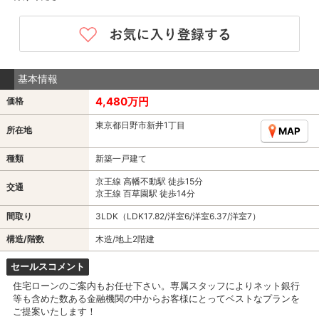
基本情報
4,480万円
価格
東京都日野市新井1丁目
所在地
MAP
種類
新築一戸建て
京王線 高幡不動駅 徒歩15分
交通
京王線 百草園駅 徒歩14分
間取り
3LDK（LDK17.82/洋室6/洋室6.37/洋室7）
構造/階数
木造/地上2階建
セールスコメント
住宅ローンのご案内もお任せ下さい。専属スタッフによりネット銀行
等も含めた数ある金融機関の中からお客様にとってベストなプランを
ご提案いたします！