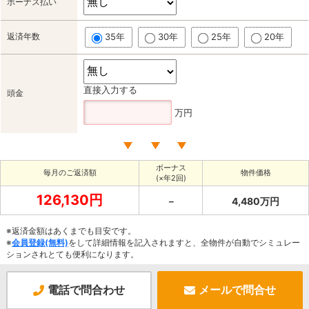
ボーナス払い
返済年数
35年
30年
25年
20年
直接入力する
頭金
万円
ボーナス
毎月のご返済額
物件価格
(×年2回)
126,130円
－
4,480万円
※返済金額はあくまでも目安です。
※
会員登録(無料)
をして詳細情報を記入されますと、全物件が自動でシミュレー
ションされとても便利になります。
電話で問合わせ
メールで問合せ