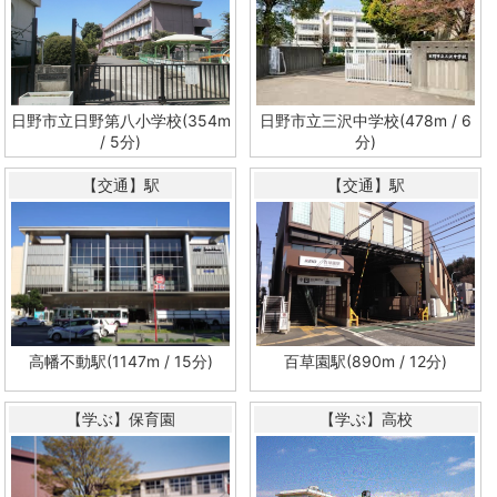
日野市立日野第八小学校(354m
日野市立三沢中学校(478m / 6
/ 5分)
分)
【交通】駅
【交通】駅
高幡不動駅(1147m / 15分)
百草園駅(890m / 12分)
【学ぶ】保育園
【学ぶ】高校