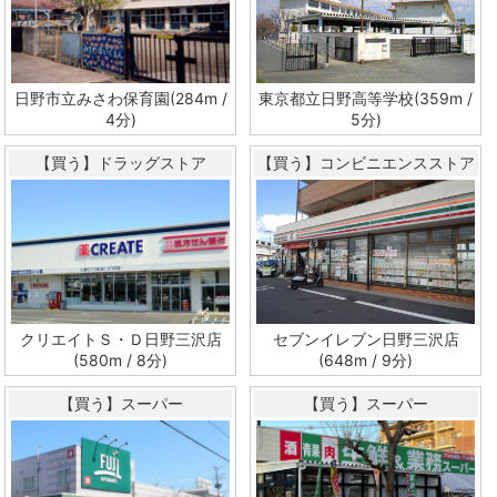
日野市立みさわ保育園(284m /
東京都立日野高等学校(359m /
4分)
5分)
【買う】ドラッグストア
【買う】コンビニエンスストア
クリエイトＳ・Ｄ日野三沢店
セブンイレブン日野三沢店
(580m / 8分)
(648m / 9分)
【買う】スーパー
【買う】スーパー