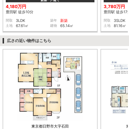
4,180万円
3,780万円
豊田駅 徒歩10分
豊田駅 徒歩17
間取
3LDK
築年
新築
間取
3SLDK
土地
67.61㎡
建物
65.14㎡
土地
81.16㎡
広さの近い物件はこちら
東京都日野市大字石田