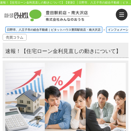
速報！【住宅ローン金利見直しの動きについて】【更新】 | 日野市、八王子市の総合不動産｜ピタットハウス豊田駅前店・南大沢店｜株式会社みんなのおうち
日野市、八王子市の総合不動産｜ピタットハウス豊田駅前店・南大沢店
>
インフォメーシ
売買コラム
速報！【住宅ローン金利見直しの動きについて】