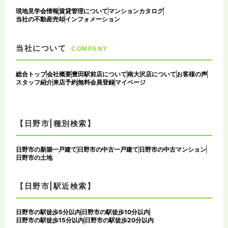
現地見学会情報
賃貸管理について
マンションカタログ
当社の不動産売却
インフォメーション
当社について
COMPANY
総合トップ
会社概要
豊田駅前店について
南大沢店について
お客様の声
スタッフ紹介
来店予約
無料会員登録
マイページ
【日野市|種別検索】
日野市の新築一戸建て
日野市の中古一戸建て
日野市の中古マンション
日野市の土地
【日野市|駅近検索】
日野市の駅徒歩5分以内
日野市の駅徒歩10分以内
日野市の駅徒歩15分以内
日野市の駅徒歩20分以内