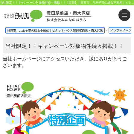
当社限定！！キャンペーン対象物件続々掲載！！【更新】 | 日野市、八王子市の総合不動産｜ピタットハウス豊田駅前店・南大沢店｜株式会社みんなのおうち
日野市、八王子市の総合不動産｜ピタットハウス豊田駅前店・南大沢店
>
インフォメーシ
当社限定！！キャンペーン対象物件続々掲載！！
当社ホームページにアクセスいただき、誠にありがとうご
ざいます。