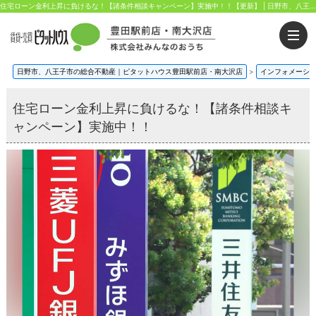
住宅ローン金利上昇に負けるな！【諸条件相談キャンペーン】実施中！！【更新】 | 日野市、八王子市の総合不動産｜ピタットハウス豊田駅前店・南大沢店｜株式会社みんなのおうち
日野市、八王子市の総合不動産｜ピタットハウス豊田駅前店・南大沢店
>
インフォメーシ
住宅ローン金利上昇に負けるな！【諸条件相談キ
ャンペーン】実施中！！