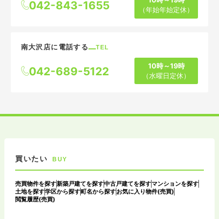
042-843-1655
（年始年始定休）
南大沢店に電話する
TEL
10時～19時
042-689-5122
（水曜日定休）
買いたい
BUY
売買物件を探す
新築戸建てを探す
中古戸建てを探す
マンションを探す
土地を探す
学区から探す
町名から探す
お気に入り物件(売買)
閲覧履歴(売買)