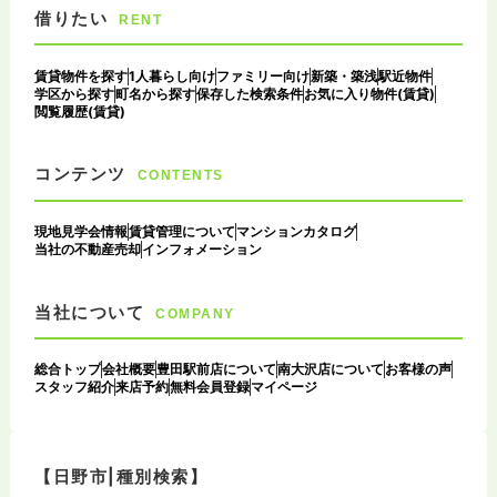
借りたい
RENT
賃貸物件を探す
1人暮らし向け
ファミリー向け
新築・築浅
駅近物件
学区から探す
町名から探す
保存した検索条件
お気に入り物件(賃貸)
閲覧履歴(賃貸)
コンテンツ
CONTENTS
現地見学会情報
賃貸管理について
マンションカタログ
当社の不動産売却
インフォメーション
当社について
COMPANY
総合トップ
会社概要
豊田駅前店について
南大沢店について
お客様の声
スタッフ紹介
来店予約
無料会員登録
マイページ
【日野市|種別検索】