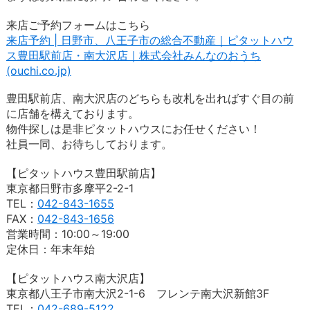
来店ご予約フォームはこちら
来店予約 | 日野市、八王子市の総合不動産｜ピタットハウ
ス豊田駅前店・南大沢店｜株式会社みんなのおうち
(ouchi.co.jp)
豊田駅前店、南大沢店のどちらも改札を出ればすぐ目の前
に店舗を構えております。
物件探しは是非ピタットハウスにお任せください！
社員一同、お待ちしております。
【ピタットハウス豊田駅前店】
東京都日野市多摩平2-2-1
TEL：
042-843-1655
FAX：
042-843-1656
営業時間：10:00～19:00
定休日：年末年始
【ピタットハウス南大沢店】
東京都八王子市南大沢2-1-6 フレンテ南大沢新館3F
TEL：
042-689-5122